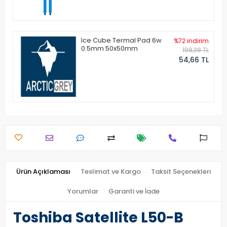
Ice Cube Termal Pad 6w
%72 indirim
0.5mm 50x50mm
198,38 TL
54,66 TL
Ürün Açıklaması
Teslimat ve Kargo
Taksit Seçenekleri
Yorumlar
Garanti ve İade
Toshiba Satellite L50-B