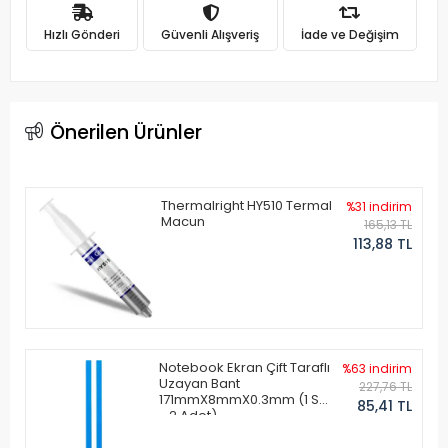
Hızlı Gönderi
Güvenli Alışveriş
İade ve Değişim
Önerilen Ürünler
Thermalright HY510 Termal
%31 indirim
Macun
165,13 TL
113,88 TL
Notebook Ekran Çift Taraflı
%63 indirim
Uzayan Bant
227,76 TL
171mmX8mmX0.3mm (1 Set
85,41 TL
- 2 Adet)