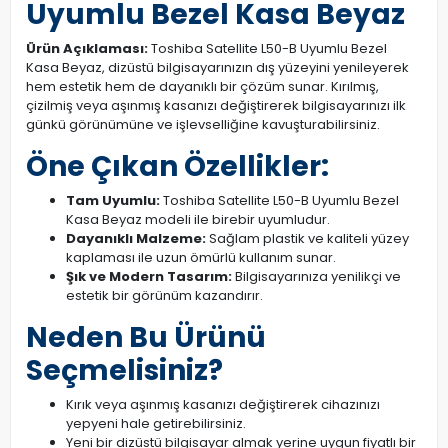
Uyumlu Bezel Kasa Beyaz
Ürün Açıklaması:
Toshiba Satellite L50-B Uyumlu Bezel
Kasa Beyaz, dizüstü bilgisayarınızın dış yüzeyini yenileyerek
hem estetik hem de dayanıklı bir çözüm sunar. Kırılmış,
çizilmiş veya aşınmış kasanızı değiştirerek bilgisayarınızı ilk
günkü görünümüne ve işlevselliğine kavuşturabilirsiniz.
Öne Çıkan Özellikler:
Tam Uyumlu:
Toshiba Satellite L50-B Uyumlu Bezel
Kasa Beyaz modeli ile birebir uyumludur.
Dayanıklı Malzeme:
Sağlam plastik ve kaliteli yüzey
kaplaması ile uzun ömürlü kullanım sunar.
Şık ve Modern Tasarım:
Bilgisayarınıza yenilikçi ve
estetik bir görünüm kazandırır.
Neden Bu Ürünü
Seçmelisiniz?
Kırık veya aşınmış kasanızı değiştirerek cihazınızı
yepyeni hale getirebilirsiniz.
Yeni bir dizüstü bilgisayar almak yerine uygun fiyatlı bir