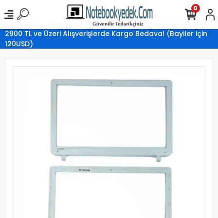
0
2900 TL ve Üzeri Alışverişlerde Kargo Bedava! (Bayiler için
120USD)