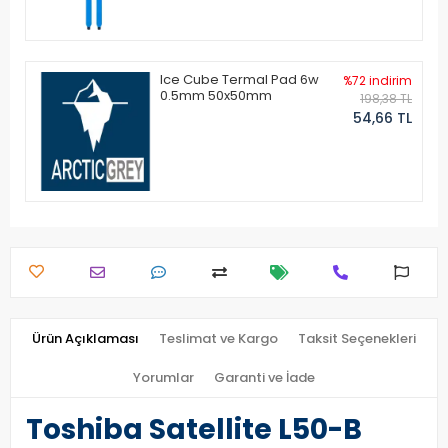
Ice Cube Termal Pad 6w
%72 indirim
0.5mm 50x50mm
198,38 TL
54,66 TL
Ürün Açıklaması
Teslimat ve Kargo
Taksit Seçenekleri
Yorumlar
Garanti ve İade
Toshiba Satellite L50-B