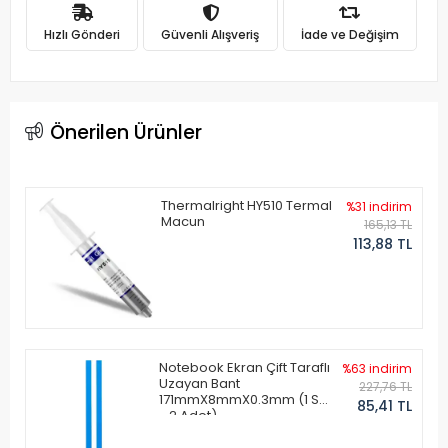
Hızlı Gönderi
Güvenli Alışveriş
İade ve Değişim
Önerilen Ürünler
Thermalright HY510 Termal
%31 indirim
Macun
165,13 TL
113,88 TL
Notebook Ekran Çift Taraflı
%63 indirim
Uzayan Bant
227,76 TL
171mmX8mmX0.3mm (1 Set
85,41 TL
- 2 Adet)