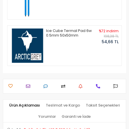
Ice Cube Termal Pad 6w
%72 indirim
0.5mm 50x50mm
198,38 TL
54,66 TL
Ürün Açıklaması
Teslimat ve Kargo
Taksit Seçenekleri
Yorumlar
Garanti ve İade