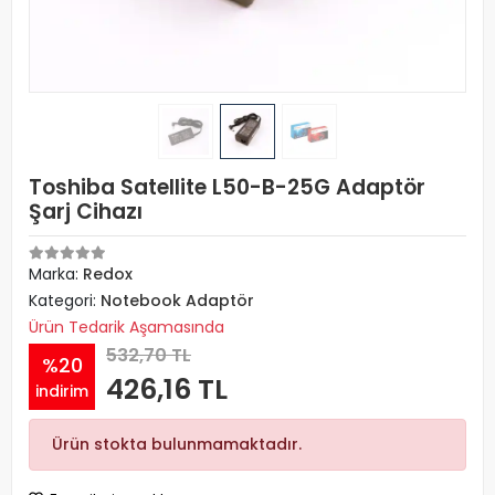
Toshiba Satellite L50-B-25G Adaptör
Şarj Cihazı
Marka:
Redox
Kategori:
Notebook Adaptör
Ürün Tedarik Aşamasında
532,70 TL
%20
426,16 TL
indirim
Ürün stokta bulunmamaktadır.