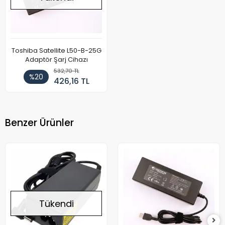
Toshiba Satellite L50-B-25G
Adaptör Şarj Cihazı
532,70 TL
%20
426,16 TL
Benzer Ürünler
Tükendi