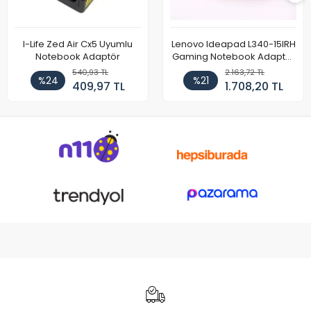
I-Life Zed Air Cx5 Uyumlu
Lenovo Ideapad L340-15IRH
Notebook Adaptör
Gaming Notebook Adaptör
Cihazı Şarj Aleti (150W)
540,93 TL
2.163,72 TL
%24
%21
409,97 TL
1.708,20 TL