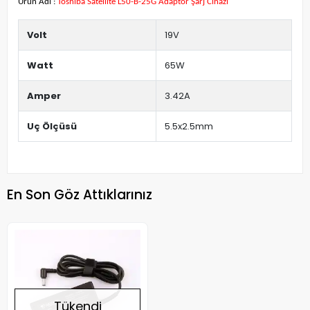
Ürün Adı :
Toshiba Satellite L50-B-25G Adaptör Şarj Cihazı
Volt
19V
Watt
65W
Amper
3.42A
Uç Ölçüsü
5.5x2.5mm
En Son Göz Attıklarınız
Tükendi