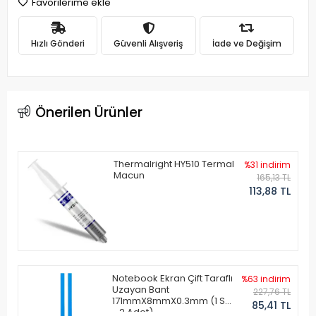
Favorilerime ekle
Hızlı Gönderi
Güvenli Alışveriş
İade ve Değişim
Önerilen Ürünler
Thermalright HY510 Termal
%31 indirim
Macun
165,13 TL
113,88 TL
Notebook Ekran Çift Taraflı
%63 indirim
Uzayan Bant
227,76 TL
171mmX8mmX0.3mm (1 Set
85,41 TL
- 2 Adet)