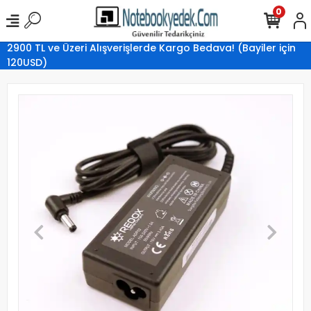
0
2900 TL ve Üzeri Alışverişlerde Kargo Bedava! (Bayiler için
120USD)