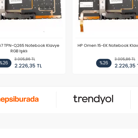
67 TPN-Q265 Notebook Klavye
HP Omen 15-EK Notebook Klavye
RGB Işıklı
3.005,86 TL
3.005,86 TL
%26
%26
2.226,35 TL
2.226,35 