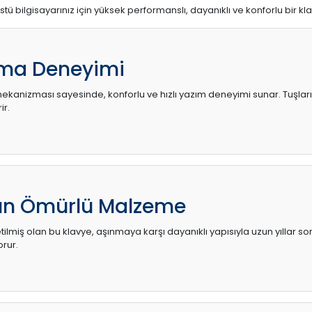
stü bilgisayarınız için yüksek performanslı, dayanıklı ve konforlu bir kl
ma Deneyimi
kanizması sayesinde, konforlu ve hızlı yazım deneyimi sunar. Tuşların d
ir.
zun Ömürlü Malzeme
ilmiş olan bu klavye, aşınmaya karşı dayanıklı yapısıyla uzun yıllar so
orur.