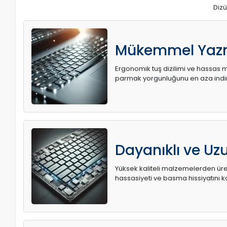
Dizü
Mükemmel Yaz
Ergonomik tuş dizilimi ve hassas me
parmak yorgunluğunu en aza indir
Dayanıklı ve U
Yüksek kaliteli malzemelerden üret
hassasiyeti ve basma hissiyatını k