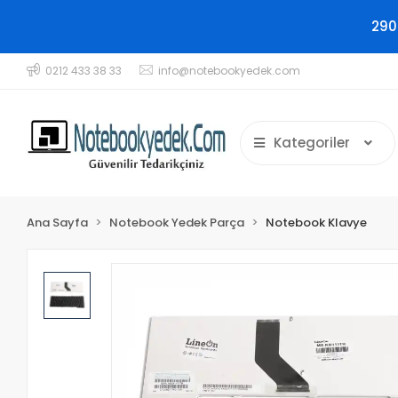
290
0212 433 38 33
info@notebookyedek.com
Kategoriler
Ana Sayfa
Notebook Yedek Parça
Notebook Klavye