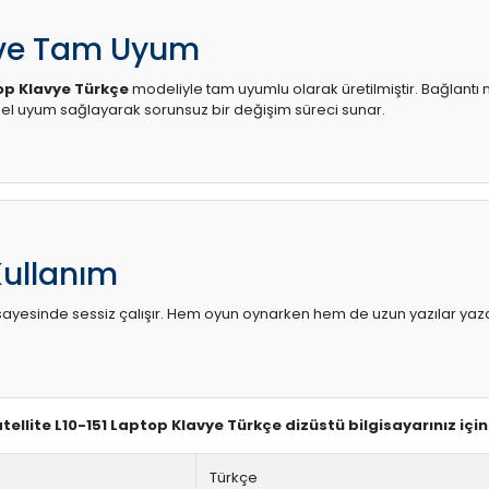
 ve Tam Uyum
top Klavye Türkçe
modeliyle tam uyumlu olarak üretilmiştir. Bağlantı n
l uyum sağlayarak sorunsuz bir değişim süreci sunar.
Kullanım
sı sayesinde sessiz çalışır. Hem oyun oynarken hem de uzun yazılar yaza
atellite L10-151 Laptop Klavye Türkçe dizüstü bilgisayarınız içi
Türkçe