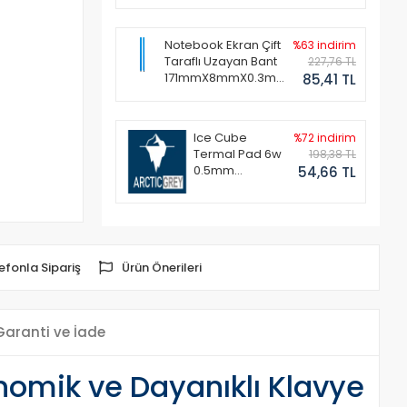
Notebook Ekran Çift
%63 indirim
Taraflı Uzayan Bant
227,76 TL
171mmX8mmX0.3mm
85,41 TL
(1 Set - 2 Adet)
Ice Cube
%72 indirim
Termal Pad 6w
198,38 TL
0.5mm
54,66 TL
50x50mm
efonla Sipariş
Ürün Önerileri
Garanti ve İade
onomik ve Dayanıklı Klavye