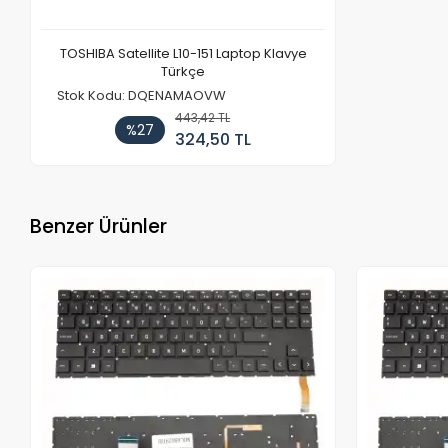
TOSHIBA Satellite L10-151 Laptop Klavye
Türkçe
Stok Kodu: DQENAMAOVW
443,42 TL
%27
324,50 TL
Benzer Ürünler