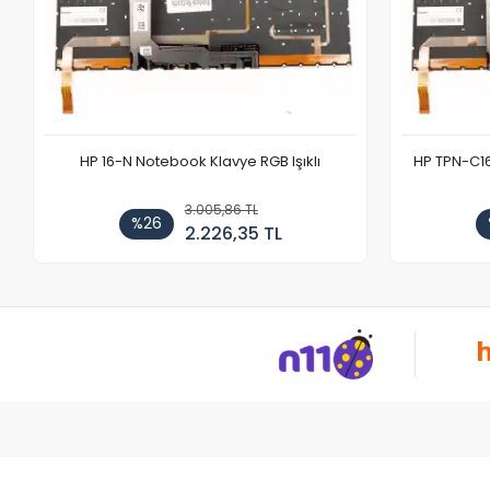
HP 16-N Notebook Klavye RGB Işıklı
HP TPN-C1
3.005,86 TL
%26
2.226,35 TL