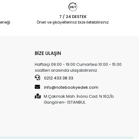
7 / 24 DESTEK
eneği
Öneri ve şikayetlerinizi bize iletebilirsiniz.
BİZE ULAŞIN
Haftaiçi 09:00 - 19:00 Cumartesi 10:00 - 15:00
saatleri arasında ulaşabilirsiniz.
0212 433 38 33
info@notebookyedek.com
M.Çakmak Mah. İnönü Cad. N.162/b
Güngören- İSTANBUL