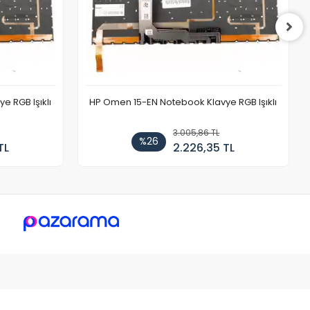
 RGB Işıklı
HP Omen 15-EN Notebook Klavye RGB Işıklı
3.005,86 TL
%26
TL
2.226,35 TL