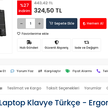
443,42 TL
%27
324,50 TL
indirim
Sepete Ekle
Hemen Al
Favorilerime ekle
Hızlı Gönderi
Güvenli Alışveriş
İade ve Değişim
e Et
Yorum Yaz
Karşılaştır
Fiyat Alarmı
Tel
sı
Teslimat ve Kargo
Taksit Seçenekleri
Yorumlar
 Laptop Klavye Türkçe - Erg