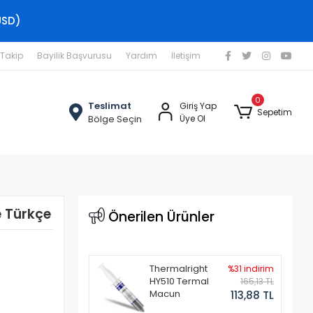
USD)
 Takip
Bayilik Başvurusu
Yardım
İletişim
0
Teslimat
Giriş Yap
Sepetim
Bölge Seçin
Üye Ol
e Türkçe
Önerilen Ürünler
Thermalright
%31 indirim
HY510 Termal
165,13 TL
Macun
113,88 TL