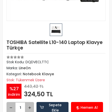
TOSHIBA Satellite L10-140 Laptop Klavye
Türkçe
Stok Kodu: DQDVECLTTC
Marka:
LineOn
Kategori:
Notebook Klavye
Stok: Tükenmek Üzere
443,42 TL
%27
324,50 TL
indirim
Sepete
Hemen Al
Ekle