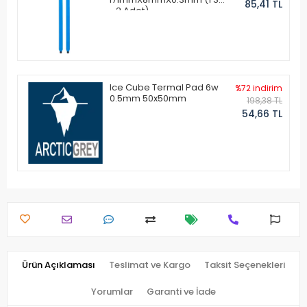
85,41 TL
- 2 Adet)
Ice Cube Termal Pad 6w
%72 indirim
0.5mm 50x50mm
198,38 TL
54,66 TL
Ürün Açıklaması
Teslimat ve Kargo
Taksit Seçenekleri
Yorumlar
Garanti ve İade