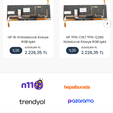
HP 16-N Notebook Klavye
HP TPN-C167 TPN-Q265
RGB Işıklı
Notebook Klavye RGB Işıklı
3.005,86 TL
3.005,86 TL
%26
%26
2.226,35 TL
2.226,35 TL