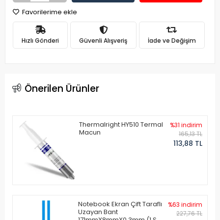
Favorilerime ekle
Hızlı Gönderi
Güvenli Alışveriş
İade ve Değişim
Önerilen Ürünler
Thermalright HY510 Termal
%31 indirim
Macun
165,13 TL
113,88 TL
Notebook Ekran Çift Taraflı
%63 indirim
Uzayan Bant
227,76 TL
171mmX8mmX0.3mm (1 Set