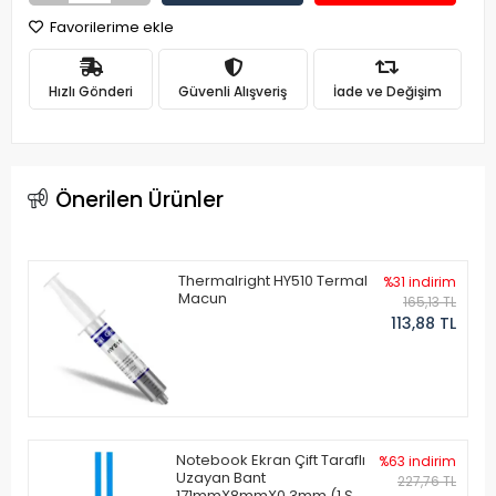
Favorilerime ekle
Hızlı Gönderi
Güvenli Alışveriş
İade ve Değişim
Önerilen Ürünler
Thermalright HY510 Termal
%31 indirim
Macun
165,13 TL
113,88 TL
Notebook Ekran Çift Taraflı
%63 indirim
Uzayan Bant
227,76 TL
171mmX8mmX0.3mm (1 Set