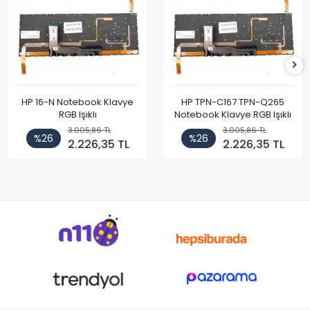
HP 16-N Notebook Klavye
HP TPN-C167 TPN-Q265
RGB Işıklı
Notebook Klavye RGB Işıklı
3.005,86 TL
3.005,86 TL
%26
%26
2.226,35 TL
2.226,35 TL