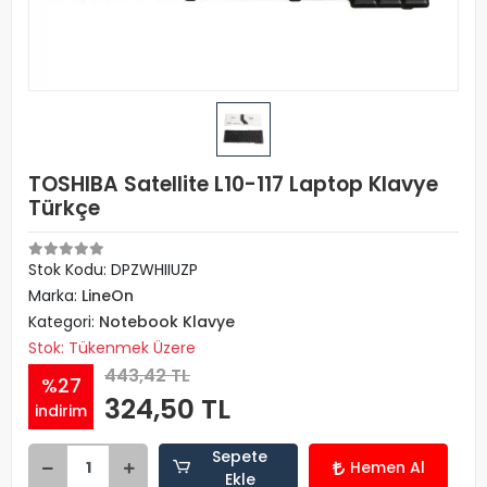
TOSHIBA Satellite L10-117 Laptop Klavye
Türkçe
Stok Kodu: DPZWHIIUZP
Marka:
LineOn
Kategori:
Notebook Klavye
Stok: Tükenmek Üzere
443,42 TL
%27
324,50 TL
indirim
Sepete
Hemen Al
Ekle