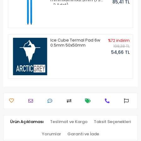
85,41 TL
- 2 Adet)
Ice Cube Termal Pad 6w
%72 indirim
0.5mm 50x50mm
198,38 TL
54,66 TL
Ürün Açıklaması
Teslimat ve Kargo
Taksit Seçenekleri
Yorumlar
Garanti ve İade