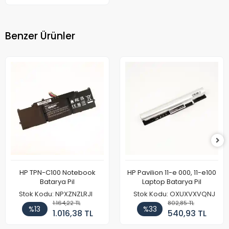
Benzer Ürünler
HP TPN-C100 Notebook
HP Pavilion 11-e 000, 11-e100
Batarya Pil
Laptop Batarya Pil
Stok Kodu: NPXZNZLRJI
Stok Kodu: OXUXVXVQNJ
1.164,22 TL
802,85 TL
%13
%33
1.016,38 TL
540,93 TL