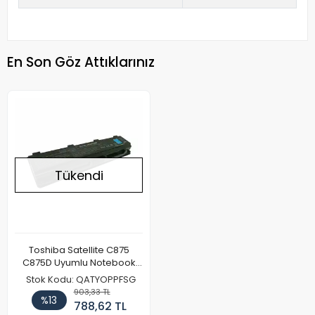
En Son Göz Attıklarınız
Tükendi
Toshiba Satellite C875
C875D Uyumlu Notebook
Batarya Pil
Stok Kodu: QATYOPPFSG
903,33 TL
%13
788,62 TL