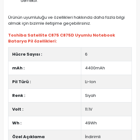
demektir.
Ürünün uyumluluğu ve özellikleri hakkında daha fazla bilgi
almak için bizimle iletişime geçebilirsiniz.
Toshiba Satellite C875 C875D Uyumlu Notebook
Batarya Pil özellikleri:
Hücre Sayısı :
6
mAh :
4400mAh
Pil Türü :
Li-Ion
Renk :
Siyah
Volt :
11.1V
Wh :
49Wh
Özel Açıklama
İndirimli