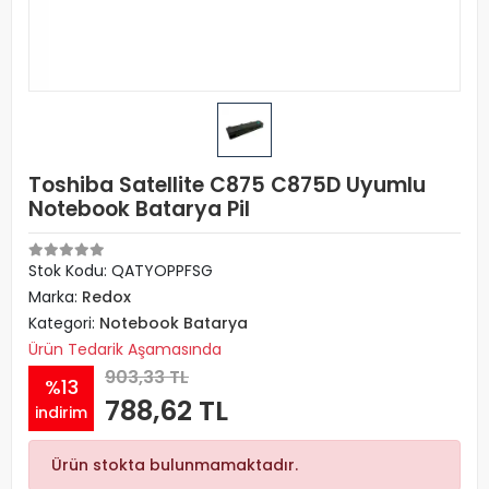
Toshiba Satellite C875 C875D Uyumlu
Notebook Batarya Pil
Stok Kodu: QATYOPPFSG
Marka:
Redox
Kategori:
Notebook Batarya
Ürün Tedarik Aşamasında
903,33 TL
%13
788,62 TL
indirim
Ürün stokta bulunmamaktadır.