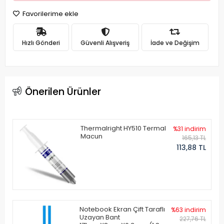
Favorilerime ekle
Hızlı Gönderi
Güvenli Alışveriş
İade ve Değişim
Önerilen Ürünler
Thermalright HY510 Termal
%31 indirim
Macun
165,13 TL
113,88 TL
Notebook Ekran Çift Taraflı
%63 indirim
Uzayan Bant
227,76 TL