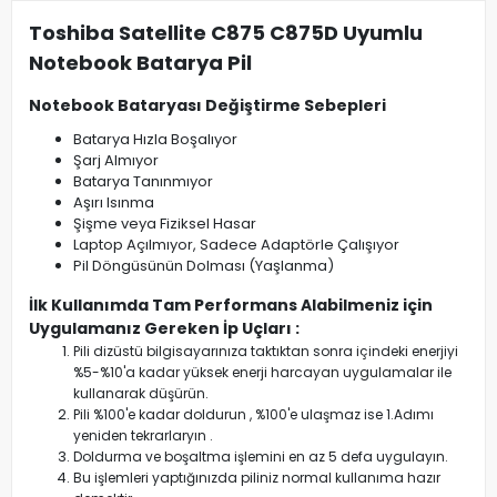
Toshiba Satellite C875 C875D Uyumlu
Notebook Batarya Pil
Notebook Bataryası Değiştirme Sebepleri
Batarya Hızla Boşalıyor
Şarj Almıyor
Batarya Tanınmıyor
Aşırı Isınma
Şişme veya Fiziksel Hasar
Laptop Açılmıyor, Sadece Adaptörle Çalışıyor
Pil Döngüsünün Dolması (Yaşlanma)
İlk Kullanımda Tam Performans Alabilmeniz için
Uygulamanız Gereken İp Uçları :
Pili dizüstü bilgisayarınıza taktıktan sonra içindeki enerjiyi
%5-%10'a kadar yüksek enerji harcayan uygulamalar ile
kullanarak düşürün.
Pili %100'e kadar doldurun , %100'e ulaşmaz ise 1.Adımı
yeniden tekrarlaryın .
Doldurma ve boşaltma işlemini en az 5 defa uygulayın.
Bu işlemleri yaptığınızda piliniz normal kullanıma hazır