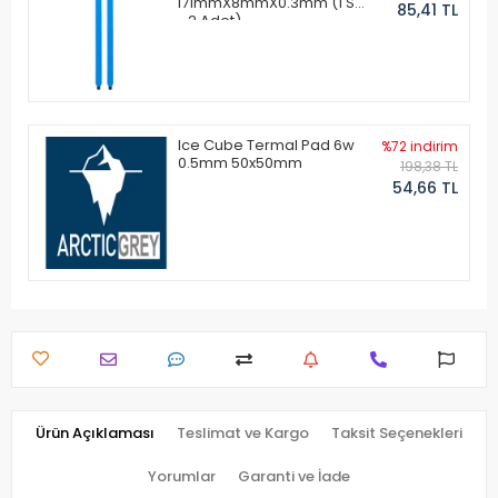
171mmX8mmX0.3mm (1 Set
85,41 TL
- 2 Adet)
Ice Cube Termal Pad 6w
%72 indirim
0.5mm 50x50mm
198,38 TL
54,66 TL
Ürün Açıklaması
Teslimat ve Kargo
Taksit Seçenekleri
Yorumlar
Garanti ve İade