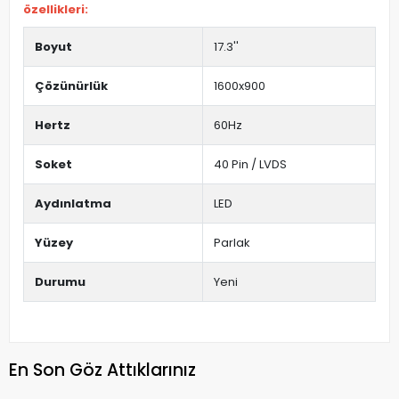
özellikleri:
Boyut
17.3''
Çözünürlük
1600x900
Hertz
60Hz
Soket
40 Pin / LVDS
Aydınlatma
LED
Yüzey
Parlak
Durumu
Yeni
En Son Göz Attıklarınız