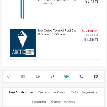
85,41 TL
- 2 Adet)
Ice Cube Termal Pad 6w
%72 indirim
0.5mm 50x50mm
198,38 TL
54,66 TL
Ürün Açıklaması
Teslimat ve Kargo
Taksit Seçenekleri
Yorumlar
Garanti ve İade