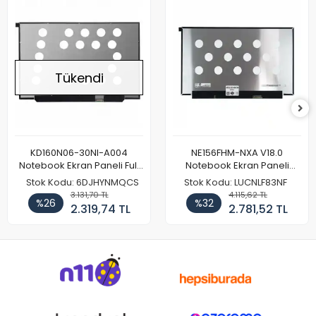
Tükendi
KD160N06-30NI-A004
NE156FHM-NXA V18.0
Notebook Ekran Paneli Full
Notebook Ekran Paneli
HD
144Hz
Stok Kodu: 6DJHYNMQCS
Stok Kodu: LUCNLF83NF
3.131,70 TL
4.115,62 TL
%26
%32
2.319,74 TL
2.781,52 TL