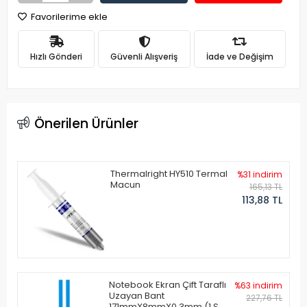
Favorilerime ekle
Hızlı Gönderi
Güvenli Alışveriş
İade ve Değişim
Önerilen Ürünler
Thermalright HY510 Termal
%31 indirim
Macun
165,13 TL
113,88 TL
Notebook Ekran Çift Taraflı
%63 indirim
Uzayan Bant
227,76 TL
171mmX8mmX0.3mm (1 Set