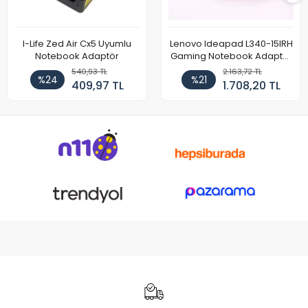
I-Life Zed Air Cx5 Uyumlu
Lenovo Ideapad L340-15IRH
Notebook Adaptör
Gaming Notebook Adaptör
Cihazı Şarj Aleti (150W)
540,93 TL
2.163,72 TL
%24
%21
409,97 TL
1.708,20 TL