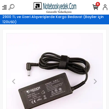
0
2900 TL ve Üzeri Alışverişlerde Kargo Bedava! (Bayiler için
120USD)