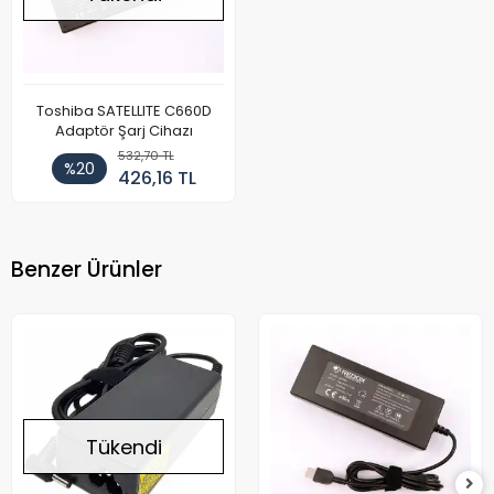
Toshiba SATELLITE C660D
Adaptör Şarj Cihazı
532,70 TL
%20
426,16 TL
Benzer Ürünler
Tükendi