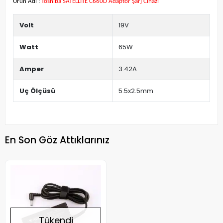
Ürün Adı :
Toshiba SATELLITE C660D Adaptör Şarj Cihazı
Volt
19V
Watt
65W
Amper
3.42A
Uç Ölçüsü
5.5x2.5mm
En Son Göz Attıklarınız
Tükendi