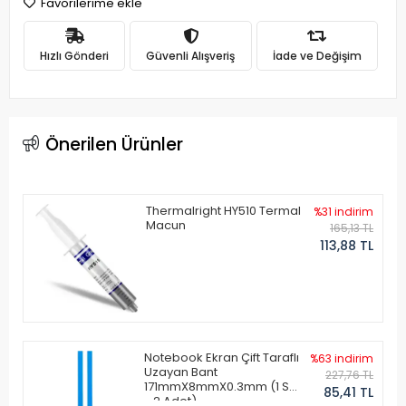
Favorilerime ekle
Hızlı Gönderi
Güvenli Alışveriş
İade ve Değişim
Önerilen Ürünler
Thermalright HY510 Termal
%31 indirim
Macun
165,13 TL
113,88 TL
Notebook Ekran Çift Taraflı
%63 indirim
Uzayan Bant
227,76 TL
171mmX8mmX0.3mm (1 Set
85,41 TL
- 2 Adet)