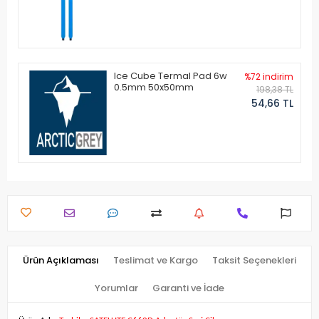
Ice Cube Termal Pad 6w
%72 indirim
0.5mm 50x50mm
198,38 TL
54,66 TL
Ürün Açıklaması
Teslimat ve Kargo
Taksit Seçenekleri
Yorumlar
Garanti ve İade