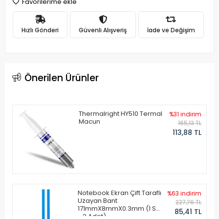
Favorilerime ekle
Hızlı Gönderi
Güvenli Alışveriş
İade ve Değişim
Önerilen Ürünler
Thermalright HY510 Termal
%31 indirim
Macun
165,13 TL
113,88 TL
Notebook Ekran Çift Taraflı
%63 indirim
Uzayan Bant
227,76 TL
171mmX8mmX0.3mm (1 Set
85,41 TL
- 2 Adet)