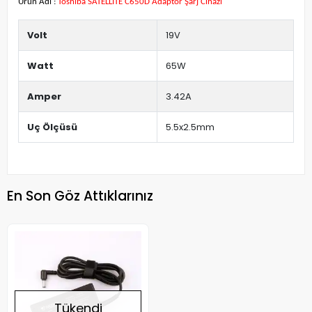
Ürün Adı :
Toshiba SATELLITE C650D Adaptör Şarj Cihazı
Volt
19V
Watt
65W
Amper
3.42A
Uç Ölçüsü
5.5x2.5mm
En Son Göz Attıklarınız
Tükendi