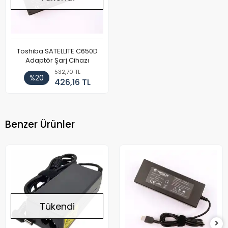
Toshiba SATELLITE C650D
Adaptör Şarj Cihazı
532,70 TL
%20
426,16 TL
Benzer Ürünler
Tükendi