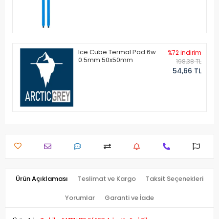
Ice Cube Termal Pad 6w
%72 indirim
0.5mm 50x50mm
198,38 TL
54,66 TL
Ürün Açıklaması
Teslimat ve Kargo
Taksit Seçenekleri
Yorumlar
Garanti ve İade