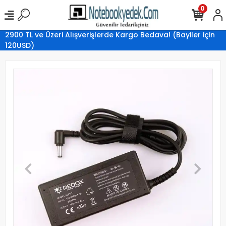
0
2900 TL ve Üzeri Alışverişlerde Kargo Bedava! (Bayiler için
120USD)