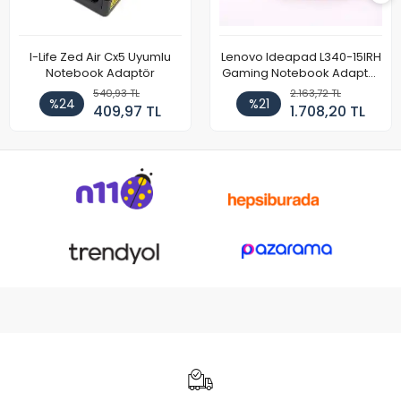
I-Life Zed Air Cx5 Uyumlu
Lenovo Ideapad L340-15IRH
Notebook Adaptör
Gaming Notebook Adaptör
Cihazı Şarj Aleti (150W)
540,93 TL
2.163,72 TL
%24
%21
409,97 TL
1.708,20 TL