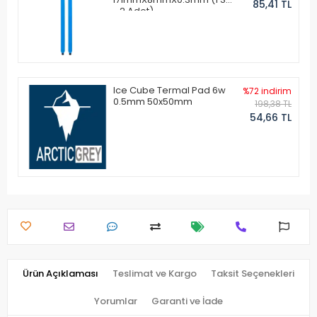
85,41 TL
- 2 Adet)
Ice Cube Termal Pad 6w
%72 indirim
0.5mm 50x50mm
198,38 TL
54,66 TL
Ürün Açıklaması
Teslimat ve Kargo
Taksit Seçenekleri
Yorumlar
Garanti ve İade