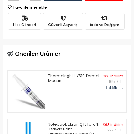
Favorilerime ekle
Hızlı Gönderi
Güvenli Alışveriş
İade ve Değişim
Önerilen Ürünler
Thermalright HY510 Termal
%31 indirim
Macun
165,13 TL
113,88 TL
Notebook Ekran Çift Taraflı
%63 indirim
Uzayan Bant
227,76 TL
171mmX8mmX0.3mm (1 Set