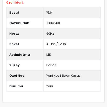
özellikleri:
Boyut
15.6''
Çözünürlük
1366x768
Hertz
60Hz
Soket
40 Pin / LVDS
Aydınlatma
LED
Yüzey
Parlak
Özel Not
Yeni Nesil Ekran Kasası
Durumu
Yeni