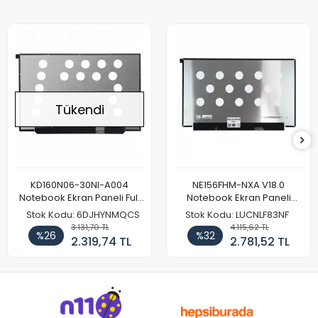
Tükendi
KD160N06-30NI-A004
NE156FHM-NXA V18.0
Notebook Ekran Paneli Full
Notebook Ekran Paneli
HD
144Hz
Stok Kodu: 6DJHYNMQCS
Stok Kodu: LUCNLF83NF
3.131,70 TL
4.115,62 TL
%26
%32
2.319,74 TL
2.781,52 TL