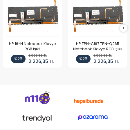
HP 16-N Notebook Klavye
HP TPN-C167 TPN-Q265
RGB Işıklı
Notebook Klavye RGB Işıklı
3.005,86 TL
3.005,86 TL
%26
%26
2.226,35 TL
2.226,35 TL