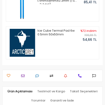
171mmX8mmX0.3mm (1 Set
85,41 TL
- 2 Adet)
Ice Cube Termal Pad 6w
%72 indirim
0.5mm 50x50mm
198,38 TL
54,66 TL
Ürün Açıklaması
Teslimat ve Kargo
Taksit Seçenekleri
Yorumlar
Garanti ve İade