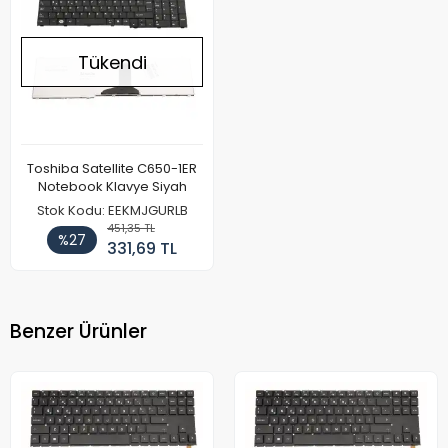
Tükendi
Toshiba Satellite C650-1ER
Notebook Klavye Siyah
Stok Kodu: EEKMJGURLB
451,35 TL
%27
331,69 TL
Benzer Ürünler