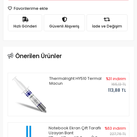
Favorilerime ekle
Hızlı Gönderi
Güvenli Alışveriş
İade ve Değişim
Önerilen Ürünler
Thermalright HY510 Termal
%31 indirim
Macun
165,13 TL
113,88 TL
Notebook Ekran Çift Taraflı
%63 indirim
Uzayan Bant
227,76 TL