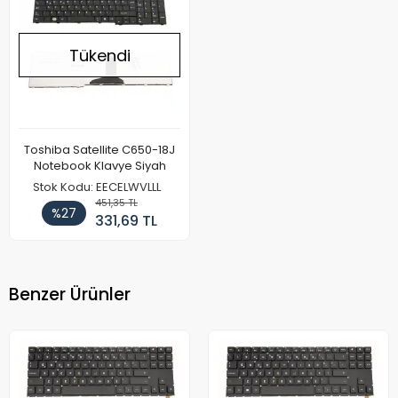
Tükendi
Toshiba Satellite C650-18J
Notebook Klavye Siyah
Stok Kodu: EECELWVLLL
451,35 TL
%27
331,69 TL
Benzer Ürünler