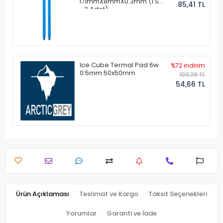
171mmX8mmX0.3mm (1 Set
85,41 TL
- 2 Adet)
Ice Cube Termal Pad 6w
%72 indirim
0.5mm 50x50mm
198,38 TL
54,66 TL
Ürün Açıklaması
Teslimat ve Kargo
Taksit Seçenekleri
Yorumlar
Garanti ve İade