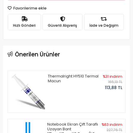
Favorilerime ekle
Hızlı Gönderi
Güvenli Alışveriş
İade ve Değişim
Önerilen Ürünler
Thermalright HY510 Termal
%31 indirim
Macun
165,13 TL
113,88 TL
Notebook Ekran Çift Taraflı
%63 indirim
Uzayan Bant
227,76 TL