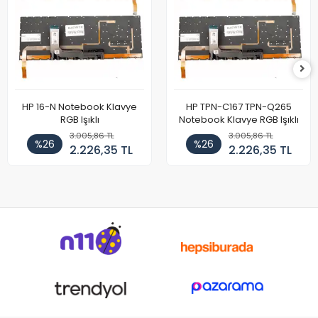
HP 16-N Notebook Klavye
HP TPN-C167 TPN-Q265
RGB Işıklı
Notebook Klavye RGB Işıklı
3.005,86 TL
3.005,86 TL
%26
%26
2.226,35 TL
2.226,35 TL