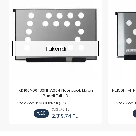
Stokta Yok
Tükendi
KD160N06-30NI-A004 Notebook Ekran
NE156FHM-NX
Paneli Full HD
Stok Kodu: 6DJHYNMQCS
Stok Kodu
3.131,70 TL
%26
2.319,74 TL