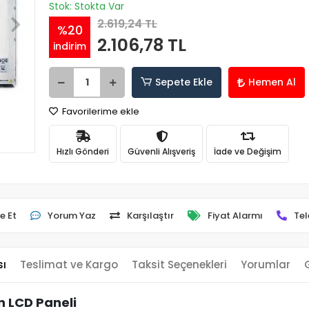
Stok: Stokta Var
2.619,24 TL
%20
2.106,78 TL
indirim
Sepete Ekle
Hemen Al
Favorilerime ekle
Hızlı Gönderi
Güvenli Alışveriş
İade ve Değişim
e Et
Yorum Yaz
Karşılaştır
Fiyat Alarmı
Tel
sı
Teslimat ve Kargo
Taksit Seçenekleri
Yorumlar
n LCD Paneli