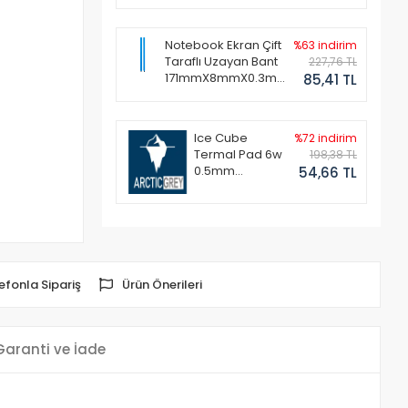
Notebook Ekran Çift
%63 indirim
Taraflı Uzayan Bant
227,76 TL
171mmX8mmX0.3mm
85,41 TL
(1 Set - 2 Adet)
Ice Cube
%72 indirim
Termal Pad 6w
198,38 TL
0.5mm
54,66 TL
50x50mm
efonla Sipariş
Ürün Önerileri
Garanti ve İade