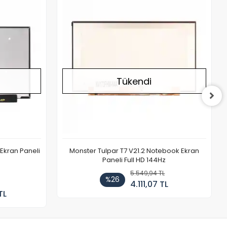
Stokta Yok
Stokta Yok
Tükendi
Ekran Paneli
Monster Tulpar T7 V21.2 Notebook Ekran
Paneli Full HD 144Hz
5.549,94 TL
%26
4.111,07 TL
TL