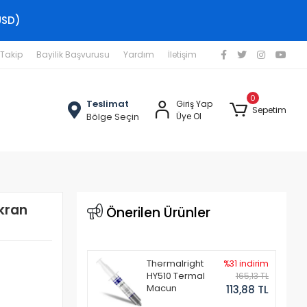
USD)
 Takip
Bayilik Başvurusu
Yardım
İletişim
0
Teslimat
Giriş Yap
Sepetim
Bölge Seçin
Üye Ol
kran
Önerilen Ürünler
Thermalright
%31 indirim
HY510 Termal
165,13 TL
Macun
113,88 TL