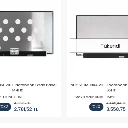
Tükendi
A V18.0 Notebook Ekran Paneli
NE156FHM-NXA V18.0 Notebook 
144Hz
165Hz
: LUCNLF83NF
Stok Kodu: 0NVLEJMYDO
4.115,62 TL
4.448,44 TL
%32
%20
2.781,52 TL
3.558,75 