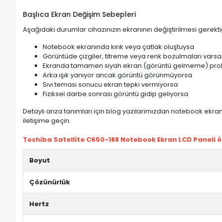
Başlıca Ekran Değişim Sebepleri
Aşağıdaki durumlar cihazınızın ekranının değiştirilmesi gerektiğ
Notebook ekranında kırık veya çatlak oluştuysa
Görüntüde çizgiler, titreme veya renk bozulmaları varsa
Ekranda tamamen siyah ekran (görüntü gelmeme) pro
Arka ışık yanıyor ancak görüntü görünmüyorsa
Sıvı teması sonucu ekran tepki vermiyorsa
Fiziksel darbe sonrası görüntü gidip geliyorsa
Detaylı arıza tanımları için blog yazılarımızdan notebook ekran 
iletişime geçin.
Toshiba Satellite C650-188 Notebook Ekran LCD Paneli öze
Boyut
Çözünürlük
Hertz