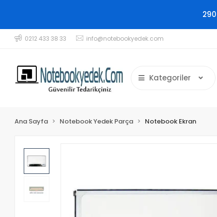
290
0212 433 38 33
info@notebookyedek.com
Kategoriler
Ana Sayfa
Notebook Yedek Parça
Notebook Ekran