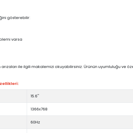
ini gösterebilir:
blemi varsa
arızaları ile ilgili makalemizi okuyabilirsiniz. Ürünün uyumluluğu ve ö
llikleri:
15.6''
1366x768
60Hz