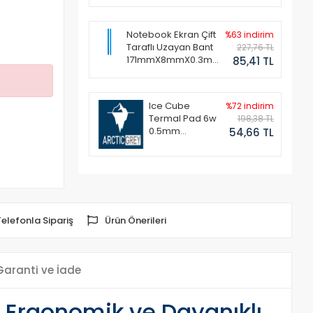
Notebook Ekran Çift
%63 indirim
Taraflı Uzayan Bant
227,76 TL
171mmX8mmX0.3mm
85,41 TL
(1 Set - 2 Adet)
Ice Cube
%72 indirim
Termal Pad 6w
198,38 TL
0.5mm
54,66 TL
50x50mm
Telefonla Sipariş
Ürün Önerileri
Garanti ve İade
 Ergonomik ve Dayanıklı