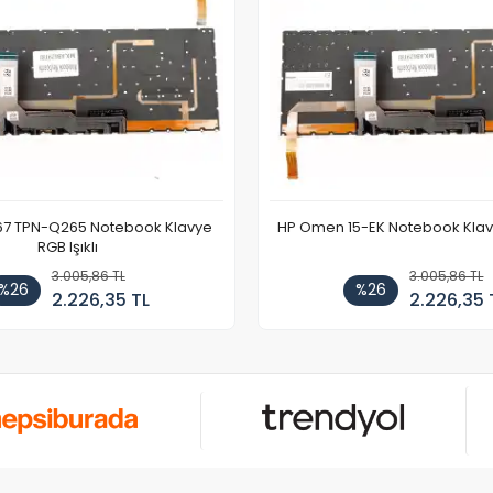
67 TPN-Q265 Notebook Klavye
HP Omen 15-EK Notebook Klavye
RGB Işıklı
3.005,86 TL
3.005,86 TL
%26
%26
2.226,35 TL
2.226,35 