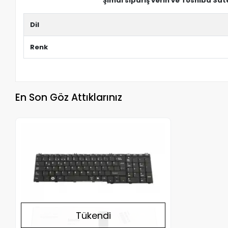
Şimdi sipariş verin ve Toshiba Sat
Dil
Renk
En Son Göz Attıklarınız
Stokta Yok
Tükendi