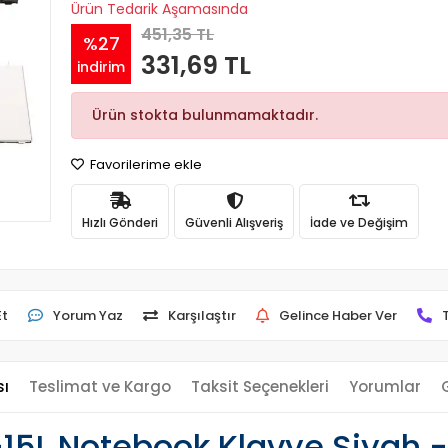
Ürün Tedarik Aşamasında
451,35 TL
%27
331,69 TL
indirim
Ürün stokta bulunmamaktadır.
Favorilerime ekle
Hızlı Gönderi
Güvenli Alışveriş
İade ve Değişim
Et
Yorum Yaz
Karşılaştır
Gelince Haber Ver
sı
Teslimat ve Kargo
Taksit Seçenekleri
Yorumlar
-15L Notebook Klavye Siyah -