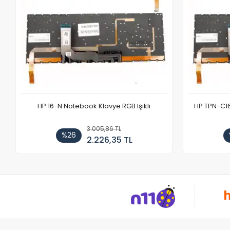
HP 16-N Notebook Klavye RGB Işıklı
HP TPN-C1
3.005,86 TL
%26
2.226,35 TL