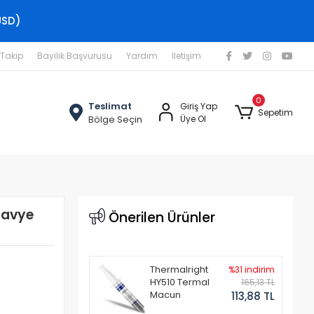
USD)
 Takip
Bayilik Başvurusu
Yardım
İletişim
0
Teslimat
Giriş Yap
Sepetim
Bölge Seçin
Üye Ol
lavye
Önerilen Ürünler
Thermalright
%31 indirim
HY510 Termal
165,13 TL
Macun
113,88 TL