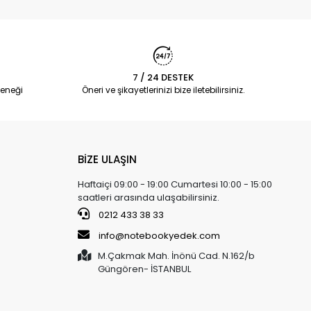
7 / 24 DESTEK
eneği
Öneri ve şikayetlerinizi bize iletebilirsiniz.
BİZE ULAŞIN
Haftaiçi 09:00 - 19:00 Cumartesi 10:00 - 15:00
saatleri arasında ulaşabilirsiniz.
0212 433 38 33
info@notebookyedek.com
M.Çakmak Mah. İnönü Cad. N.162/b
Güngören- İSTANBUL