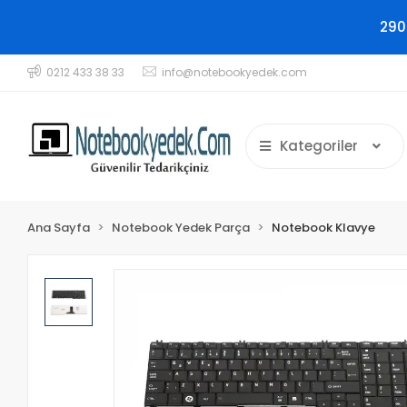
290
0212 433 38 33
info@notebookyedek.com
Kategoriler
Ana Sayfa
Notebook Yedek Parça
Notebook Klavye