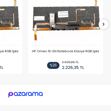
 RGB Işıklı
HP Omen 15-EN Notebook Klavye RGB Işıklı
3.005,86 TL
%26
TL
2.226,35 TL