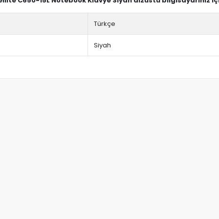
ellite C650-15L Notebook Klavye Siyah dizüstü bilgisayarınız i
Türkçe
Siyah