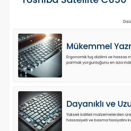
Dizü
Mükemmel Yaz
Ergonomik tuş dizilimi ve hassas me
parmak yorgunluğunu en aza indir
Dayanıklı ve U
Yüksek kaliteli malzemelerden üret
hassasiyeti ve basma hissiyatını k