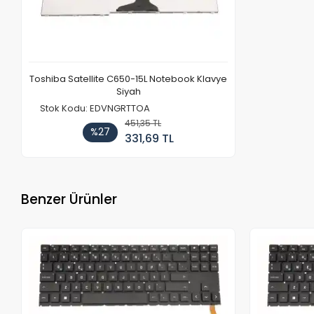
Toshiba Satellite C650-15L Notebook Klavye
Siyah
Stok Kodu: EDVNGRTTOA
451,35 TL
%27
331,69 TL
Benzer Ürünler