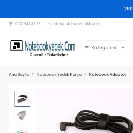
290
0212 433 38 33
info@notebookyedek.com
Kategoriler
Ana Sayfa
Notebook Yedek Parça
Notebook Adaptör