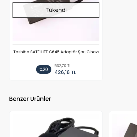
Tükendi
Toshiba SATELLITE C645 Adaptör Şarj Cihazı
532,70 TL
%20
426,16 TL
Benzer Ürünler
Stokta Yok