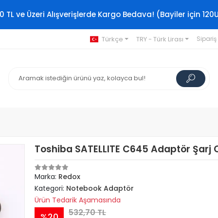
0 TL ve Üzeri Alışverişlerde Kargo Bedava! (Bayiler için 120
Türkçe
TRY - Türk Lirası
Sipariş
Toshiba SATELLITE C645 Adaptör Şarj 
Marka:
Redox
Kategori:
Notebook Adaptör
Ürün Tedarik Aşamasında
532,70 TL
%20