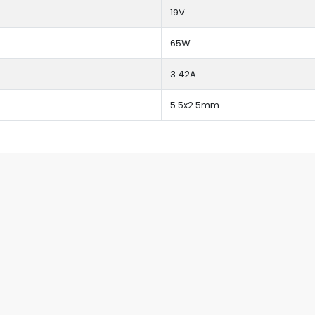
19V
65W
3.42A
5.5x2.5mm