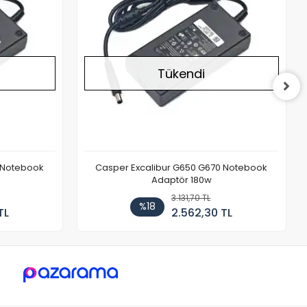
Tükendi
 Notebook
Casper Excalibur G650 G670 Notebook
Adaptör 180w
3.131,70 TL
%18
TL
2.562,30 TL