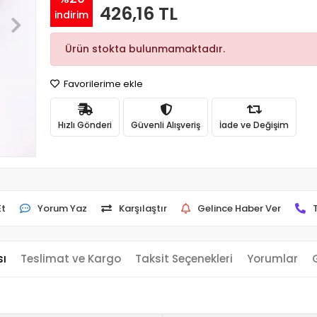
426,16 TL
indirim
Ürün stokta bulunmamaktadır.
Favorilerime ekle
Hızlı Gönderi
Güvenli Alışveriş
İade ve Değişim
Et
Yorum Yaz
Karşılaştır
Gelince Haber Ver
sı
Teslimat ve Kargo
Taksit Seçenekleri
Yorumlar