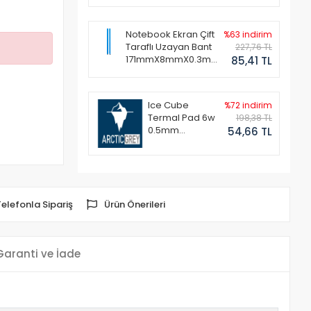
Notebook Ekran Çift
%63 indirim
Taraflı Uzayan Bant
227,76 TL
171mmX8mmX0.3mm
85,41 TL
(1 Set - 2 Adet)
Ice Cube
%72 indirim
Termal Pad 6w
198,38 TL
0.5mm
54,66 TL
50x50mm
Telefonla Sipariş
Ürün Önerileri
Garanti ve İade