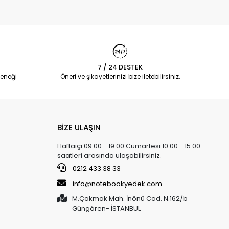
7 / 24 DESTEK
eneği
Öneri ve şikayetlerinizi bize iletebilirsiniz.
BİZE ULAŞIN
Haftaiçi 09:00 - 19:00 Cumartesi 10:00 - 15:00
saatleri arasında ulaşabilirsiniz.
0212 433 38 33
info@notebookyedek.com
M.Çakmak Mah. İnönü Cad. N.162/b
Güngören- İSTANBUL