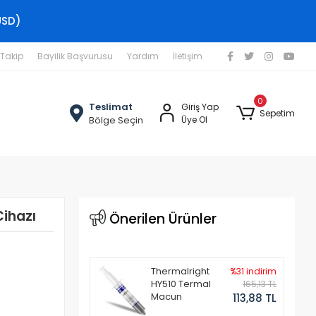
USD)
 Takip
Bayilik Başvurusu
Yardım
İletişim
0
Teslimat
Giriş Yap
Sepetim
Bölge Seçin
Üye Ol
Cihazı
Önerilen Ürünler
Thermalright
%31 indirim
HY510 Termal
165,13 TL
Macun
113,88 TL