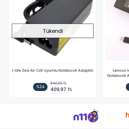
Tükendi
I-Life Zed Air Cx5 Uyumlu Notebook Adaptör
Lenovo 
Notebook Ad
540,93 TL
%24
409,97 TL