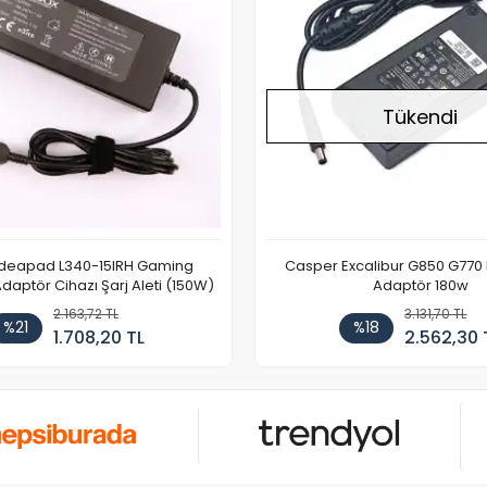
Tükendi
Ideapad L340-15IRH Gaming
Casper Excalibur G850 G770
aptör Cihazı Şarj Aleti (150W)
Adaptör 180w
2.163,72 TL
3.131,70 TL
%21
%18
1.708,20 TL
2.562,30 