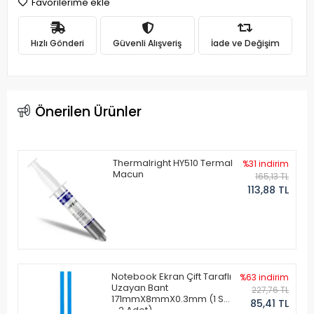
Favorilerime ekle
Hızlı Gönderi
Güvenli Alışveriş
İade ve Değişim
Önerilen Ürünler
Thermalright HY510 Termal
%31 indirim
Macun
165,13 TL
113,88 TL
Notebook Ekran Çift Taraflı
%63 indirim
Uzayan Bant
227,76 TL
171mmX8mmX0.3mm (1 Set
85,41 TL
- 2 Adet)