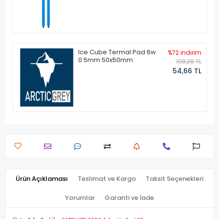
Ice Cube Termal Pad 6w
%72 indirim
0.5mm 50x50mm
198,38 TL
54,66 TL
Ürün Açıklaması
Teslimat ve Kargo
Taksit Seçenekleri
Yorumlar
Garanti ve İade