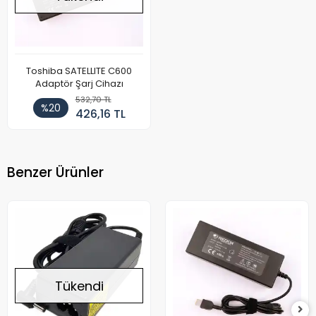
Toshiba SATELLITE C600
Adaptör Şarj Cihazı
532,70 TL
%20
426,16 TL
Benzer Ürünler
Tükendi