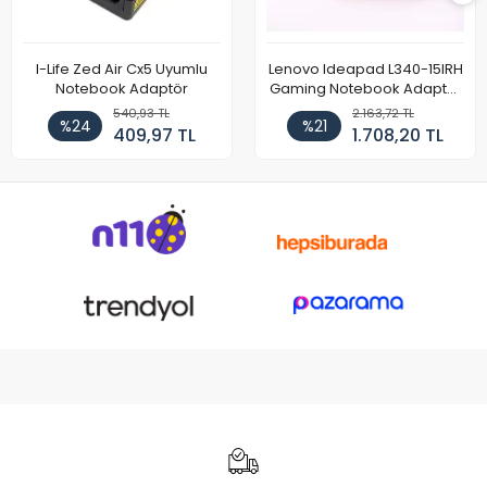
I-Life Zed Air Cx5 Uyumlu
Lenovo Ideapad L340-15IRH
Notebook Adaptör
Gaming Notebook Adaptör
Cihazı Şarj Aleti (150W)
540,93 TL
2.163,72 TL
%24
%21
409,97 TL
1.708,20 TL