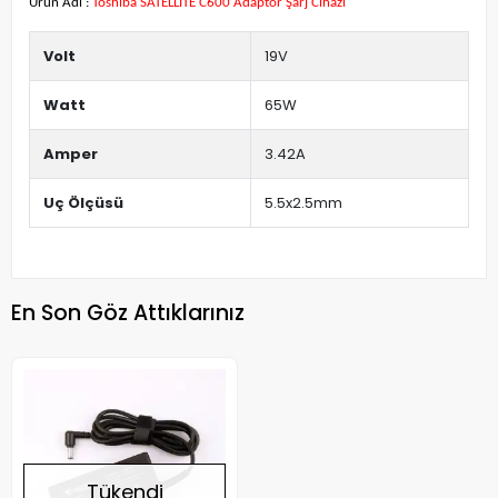
Ürün Adı :
Toshiba SATELLITE C600 Adaptör Şarj Cihazı
Volt
19V
Watt
65W
Amper
3.42A
Uç Ölçüsü
5.5x2.5mm
En Son Göz Attıklarınız
Tükendi