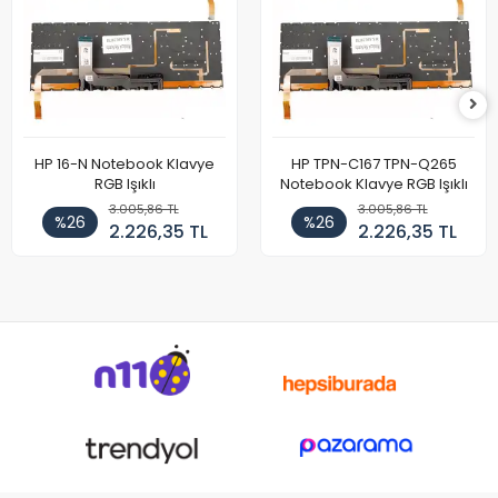
HP 16-N Notebook Klavye
HP TPN-C167 TPN-Q265
RGB Işıklı
Notebook Klavye RGB Işıklı
3.005,86 TL
3.005,86 TL
%26
%26
2.226,35 TL
2.226,35 TL