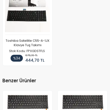
Toshiba Satellite C55-A-1JX
Klavye Tuş Takımı
Stok Kodu: FPXGDSTFLS
676,16 TL
%34
444,70 TL
Benzer Ürünler