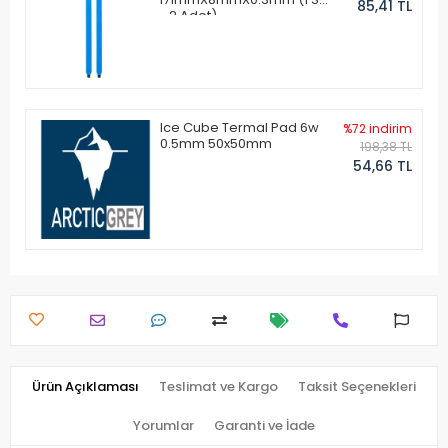
85,41 TL
- 2 Adet)
Ice Cube Termal Pad 6w
%72 indirim
0.5mm 50x50mm
198,38 TL
54,66 TL
Ürün Açıklaması
Teslimat ve Kargo
Taksit Seçenekleri
Yorumlar
Garanti ve İade