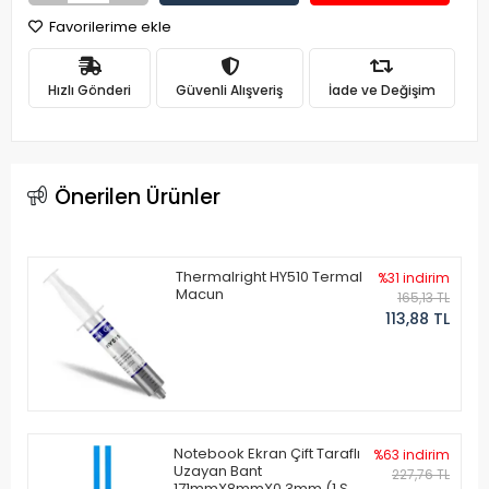
Favorilerime ekle
Hızlı Gönderi
Güvenli Alışveriş
İade ve Değişim
Önerilen Ürünler
Thermalright HY510 Termal
%31 indirim
Macun
165,13 TL
113,88 TL
Notebook Ekran Çift Taraflı
%63 indirim
Uzayan Bant
227,76 TL
171mmX8mmX0.3mm (1 Set