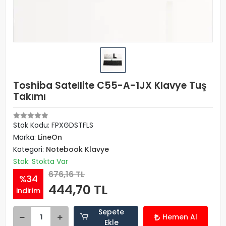
Toshiba Satellite C55-A-1JX Klavye Tuş
Takımı
Stok Kodu: FPXGDSTFLS
Marka:
LineOn
Kategori:
Notebook Klavye
Stok: Stokta Var
676,16 TL
%34
444,70 TL
indirim
Sepete
Hemen Al
Ekle