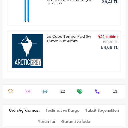
85,41 TL
- 2 Adet)
Ice Cube Termal Pad 6w
%72 indirim
0.5mm 50x50mm
198,38 TL
54,66 TL
Ürün Açıklaması
Teslimat ve Kargo
Taksit Seçenekleri
Yorumlar
Garanti ve İade