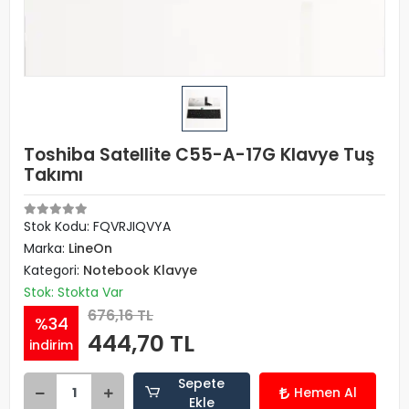
Toshiba Satellite C55-A-17G Klavye Tuş
Takımı
Stok Kodu: FQVRJIQVYA
Marka:
LineOn
Kategori:
Notebook Klavye
Stok: Stokta Var
676,16 TL
%34
444,70 TL
indirim
Sepete
Hemen Al
Ekle