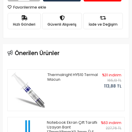
Favorilerime ekle
Hızlı Gönderi
Güvenli Alışveriş
İade ve Değişim
Önerilen Ürünler
Thermalright HY510 Termal
%31 indirim
Macun
165,13 TL
113,88 TL
Notebook Ekran Çift Taraflı
%63 indirim
Uzayan Bant
227,76 TL
171mmX8mmX0.3mm (1 Set