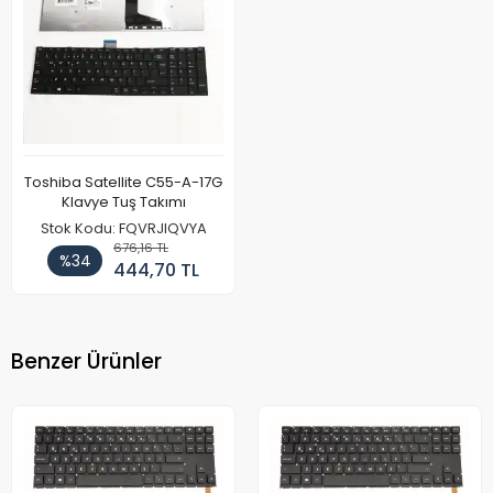
Toshiba Satellite C55-A-17G
Klavye Tuş Takımı
Stok Kodu: FQVRJIQVYA
676,16 TL
%34
444,70 TL
Benzer Ürünler