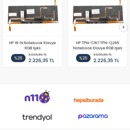
HP 16-N Notebook Klavye
HP TPN-C167 TPN-Q265
RGB Işıklı
Notebook Klavye RGB Işıklı
3.005,86 TL
3.005,86 TL
%26
%26
2.226,35 TL
2.226,35 TL