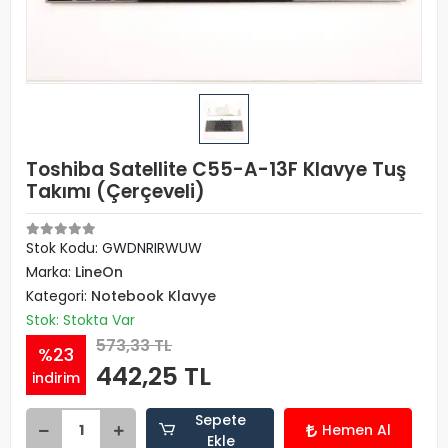
Toshiba Satellite C55-A-13F Klavye Tuş
Takımı (Çerçeveli)
Stok Kodu: GWDNRIRWUW
Marka:
LineOn
Kategori:
Notebook Klavye
Stok: Stokta Var
573,33 TL
%23
442,25 TL
indirim
Sepete
Hemen Al
Ekle