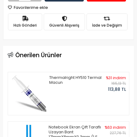
Favorilerime ekle
Hızlı Gönderi
Güvenli Alışveriş
İade ve Değişim
Önerilen Ürünler
Thermalright HY510 Termal
%31 indirim
Macun
165,13 TL
113,88 TL
Notebook Ekran Çift Taraflı
%63 indirim
Uzayan Bant
227,76 TL
171mmX8mmX0.3mm (1 Set