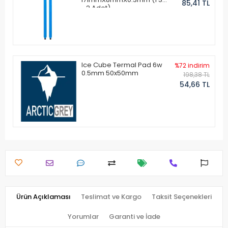
85,41 TL
- 2 Adet)
Ice Cube Termal Pad 6w
%72 indirim
0.5mm 50x50mm
198,38 TL
54,66 TL
Ürün Açıklaması
Teslimat ve Kargo
Taksit Seçenekleri
Yorumlar
Garanti ve İade