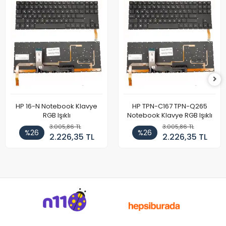
HP 16-N Notebook Klavye
HP TPN-C167 TPN-Q265
RGB Işıklı
Notebook Klavye RGB Işıklı
3.005,86 TL
3.005,86 TL
%26
%26
2.226,35 TL
2.226,35 TL