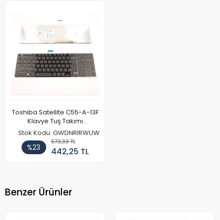
Toshiba Satellite C55-A-13F
Klavye Tuş Takımı
(Çerçeveli)
Stok Kodu: GWDNRIRWUW
573,33 TL
%23
442,25 TL
Benzer Ürünler