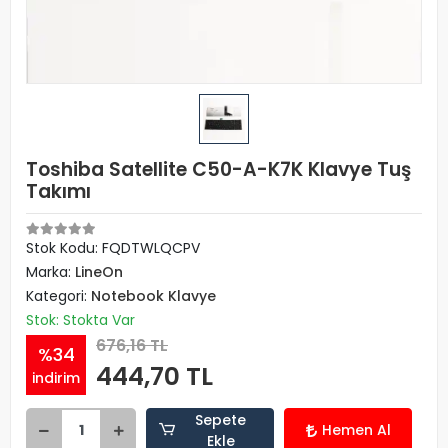
Toshiba Satellite C50-A-K7K Klavye Tuş
Takımı
Stok Kodu: FQDTWLQCPV
Marka:
LineOn
Kategori:
Notebook Klavye
Stok: Stokta Var
676,16 TL
%34
444,70 TL
indirim
Sepete
Hemen Al
Ekle