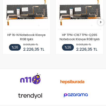
HP 16-N Notebook Klavye
HP TPN-C167 TPN-Q265
RGB Işıklı
Notebook Klavye RGB Işıklı
3.005,86 TL
3.005,86 TL
%26
%26
2.226,35 TL
2.226,35 TL