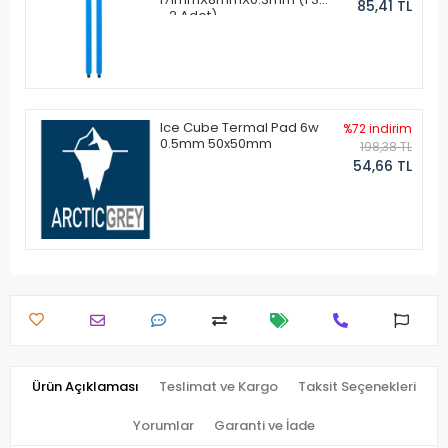
85,41 TL
- 2 Adet)
Ice Cube Termal Pad 6w
%72 indirim
0.5mm 50x50mm
198,38 TL
54,66 TL
Ürün Açıklaması
Teslimat ve Kargo
Taksit Seçenekleri
Yorumlar
Garanti ve İade