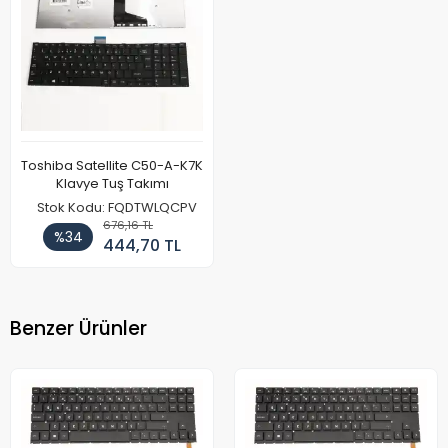
Toshiba Satellite C50-A-K7K
Klavye Tuş Takımı
Stok Kodu: FQDTWLQCPV
676,16 TL
%34
444,70 TL
Benzer Ürünler