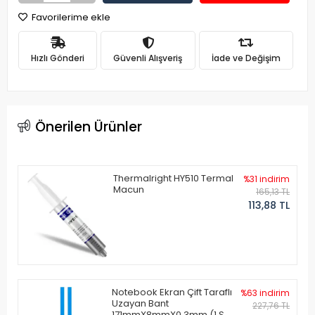
Favorilerime ekle
Hızlı Gönderi
Güvenli Alışveriş
İade ve Değişim
Önerilen Ürünler
Thermalright HY510 Termal
%31 indirim
Macun
165,13 TL
113,88 TL
Notebook Ekran Çift Taraflı
%63 indirim
Uzayan Bant
227,76 TL
171mmX8mmX0.3mm (1 Set