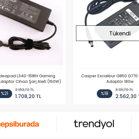
Tükendi
Ideapad L340-15IRH Gaming
Casper Excalibur G850 G770
aptör Cihazı Şarj Aleti (150W)
Adaptör 180w
2.163,72 TL
3.131,70 TL
%21
%18
1.708,20 TL
2.562,30 