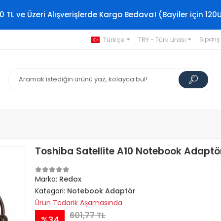
0 TL ve Üzeri Alışverişlerde Kargo Bedava! (Bayiler için 120
Türkçe
TRY - Türk Lirası
Sipariş
Toshiba Satellite A10 Notebook Adaptö
Marka:
Redox
Kategori:
Notebook Adaptör
Ürün Tedarik Aşamasında
601,77 TL
%34