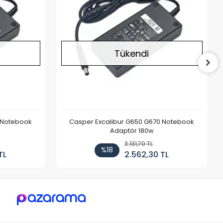
Tükendi
 Notebook
Casper Excalibur G650 G670 Notebook
Adaptör 180w
3.131,70 TL
%18
TL
2.562,30 TL