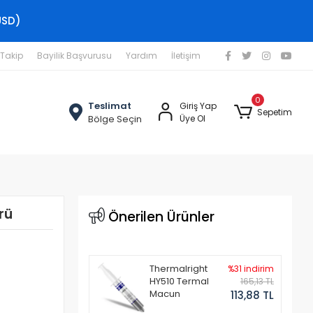
USD)
 Takip
Bayilik Başvurusu
Yardım
İletişim
0
Teslimat
Giriş Yap
Sepetim
Bölge Seçin
Üye Ol
rü
Önerilen Ürünler
Thermalright
%31 indirim
HY510 Termal
165,13 TL
Macun
113,88 TL