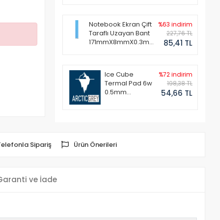
Notebook Ekran Çift
%63 indirim
Taraflı Uzayan Bant
227,76 TL
171mmX8mmX0.3mm
85,41 TL
(1 Set - 2 Adet)
Ice Cube
%72 indirim
Termal Pad 6w
198,38 TL
0.5mm
54,66 TL
50x50mm
Telefonla Sipariş
Ürün Önerileri
Garanti ve İade