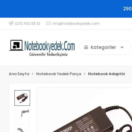
290
0212 433 38 33
info@notebookyedek.com
Kategoriler
Ana Sayfa
Notebook Yedek Parça
Notebook Adaptör