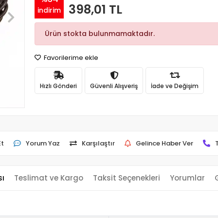
398,01 TL
indirim
Ürün stokta bulunmamaktadır.
Favorilerime ekle
Hızlı Gönderi
Güvenli Alışveriş
İade ve Değişim
Et
Yorum Yaz
Karşılaştır
Gelince Haber Ver
sı
Teslimat ve Kargo
Taksit Seçenekleri
Yorumlar