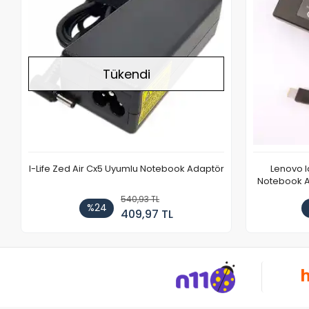
Tükendi
I-Life Zed Air Cx5 Uyumlu Notebook Adaptör
Lenovo 
Notebook Ad
540,93 TL
%24
409,97 TL