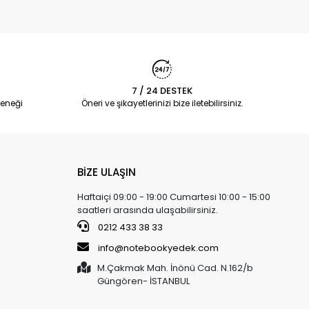
7 / 24 DESTEK
eneği
Öneri ve şikayetlerinizi bize iletebilirsiniz.
BİZE ULAŞIN
Haftaiçi 09:00 - 19:00 Cumartesi 10:00 - 15:00
saatleri arasında ulaşabilirsiniz.
0212 433 38 33
info@notebookyedek.com
M.Çakmak Mah. İnönü Cad. N.162/b
Güngören- İSTANBUL