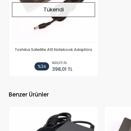
Tükendi
Toshiba Satellite A10 Notebook Adaptörü
601,77 TL
%34
398,01 TL
Benzer Ürünler
Stokta Yok