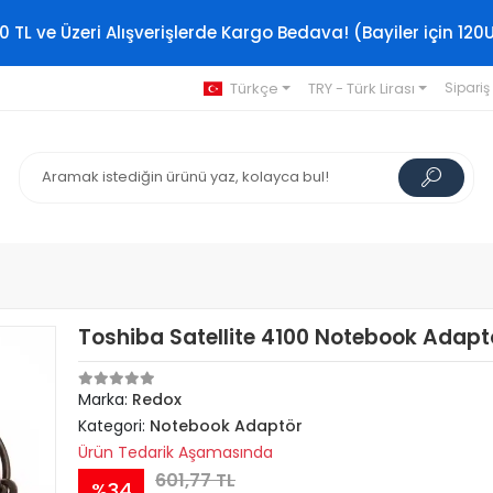
0 TL ve Üzeri Alışverişlerde Kargo Bedava! (Bayiler için 120
Türkçe
TRY - Türk Lirası
Sipariş
Toshiba Satellite 4100 Notebook Adapt
Marka:
Redox
Kategori:
Notebook Adaptör
Ürün Tedarik Aşamasında
601,77 TL
%34