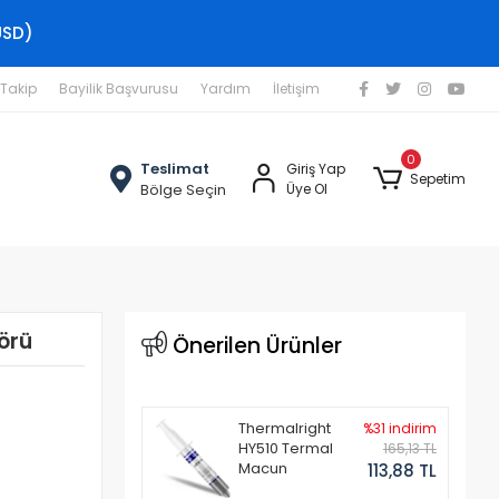
USD)
 Takip
Bayilik Başvurusu
Yardım
İletişim
0
Teslimat
Giriş Yap
Sepetim
Bölge Seçin
Üye Ol
örü
Önerilen Ürünler
Thermalright
%31 indirim
HY510 Termal
165,13 TL
Macun
113,88 TL