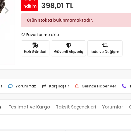
398,01 TL
indirim
Ürün stokta bulunmamaktadır.
Favorilerime ekle
Hızlı Gönderi
Güvenli Alışveriş
İade ve Değişim
Et
Yorum Yaz
Karşılaştır
Gelince Haber Ver
sı
Teslimat ve Kargo
Taksit Seçenekleri
Yorumlar