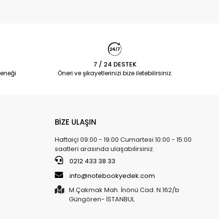
7 / 24 DESTEK
eneği
Öneri ve şikayetlerinizi bize iletebilirsiniz.
BİZE ULAŞIN
Haftaiçi 09:00 - 19:00 Cumartesi 10:00 - 15:00
saatleri arasında ulaşabilirsiniz.
0212 433 38 33
info@notebookyedek.com
M.Çakmak Mah. İnönü Cad. N.162/b
Güngören- İSTANBUL