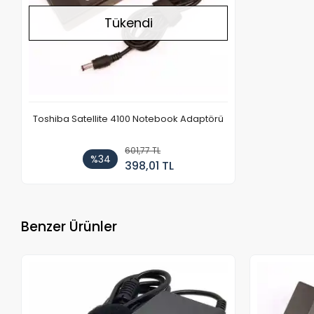
Tükendi
Toshiba Satellite 4100 Notebook Adaptörü
601,77 TL
%34
398,01 TL
Benzer Ürünler
Stokta Yok