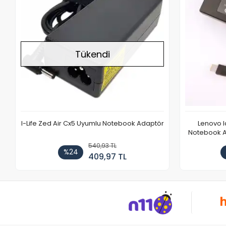
Tükendi
I-Life Zed Air Cx5 Uyumlu Notebook Adaptör
Lenovo 
Notebook Ad
540,93 TL
%24
409,97 TL