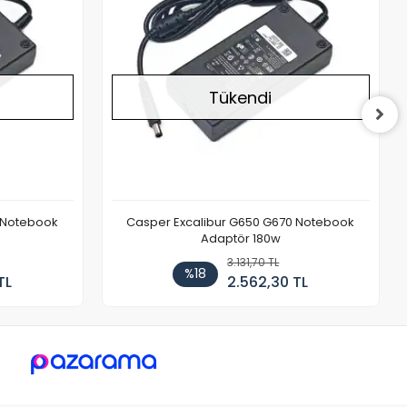
Tükendi
 Notebook
Casper Excalibur G650 G670 Notebook
Adaptör 180w
3.131,70 TL
%18
TL
2.562,30 TL