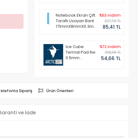
Notebook Ekran Çift
%63 indirim
Taraflı Uzayan Bant
227,76 TL
171mmX8mmX0.3mm
85,41 TL
(1 Set - 2 Adet)
Ice Cube
%72 indirim
Termal Pad 6w
198,38 TL
0.5mm
54,66 TL
50x50mm
Telefonla Sipariş
Ürün Önerileri
Garanti ve İade