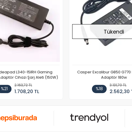
Tükendi
Ideapad L340-15IRH Gaming
Casper Excalibur G850 G770
aptör Cihazı Şarj Aleti (150W)
Adaptör 180w
2.163,72 TL
3.131,70 TL
%21
%18
1.708,20 TL
2.562,30 