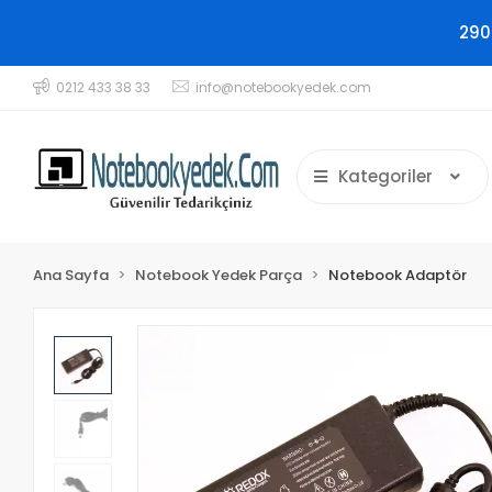
290
0212 433 38 33
info@notebookyedek.com
Kategoriler
Ana Sayfa
Notebook Yedek Parça
Notebook Adaptör