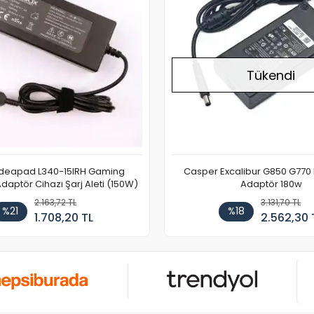
Tükendi
Ideapad L340-15IRH Gaming
Casper Excalibur G850 G770
aptör Cihazı Şarj Aleti (150W)
Adaptör 180w
2.163,72 TL
3.131,70 TL
%21
%18
1.708,20 TL
2.562,30 