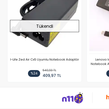
Tükendi
I-Life Zed Air Cx5 Uyumlu Notebook Adaptör
Lenovo 
Notebook Ad
540,93 TL
%24
409,97 TL