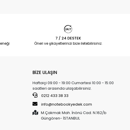
7 / 24 DESTEK
eneği
Öneri ve şikayetlerinizi bize iletebilirsiniz.
BİZE ULAŞIN
Haftaiçi 09:00 - 19:00 Cumartesi 10:00 - 15:00
saatleri arasında ulaşabilirsiniz.
0212 433 38 33
info@notebookyedek.com
M.Çakmak Mah. İnönü Cad. N.162/b
Güngören- İSTANBUL