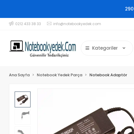
290
0212 433 38 33
info@notebookyedek.com
Kategoriler
Ana Sayfa
Notebook Yedek Parça
Notebook Adaptör