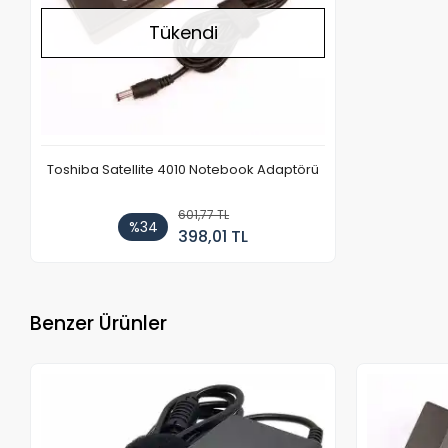
Tükendi
Toshiba Satellite 4010 Notebook Adaptörü
601,77 TL
%34
398,01 TL
Benzer Ürünler
Stokta Yok