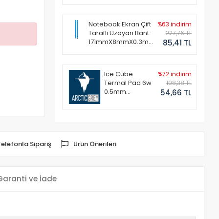
Notebook Ekran Çift
%63 indirim
Taraflı Uzayan Bant
227,76 TL
171mmX8mmX0.3mm
85,41 TL
(1 Set - 2 Adet)
Ice Cube
%72 indirim
Termal Pad 6w
198,38 TL
0.5mm
54,66 TL
50x50mm
Telefonla Sipariş
Ürün Önerileri
Garanti ve İade