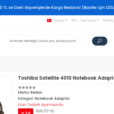
0 TL ve Üzeri Alışverişlerde Kargo Bedava! (Bayiler için 120
Türkçe
TRY - Türk Lirası
Sipariş
Toshiba Satellite 4010 Notebook Adapt
Marka:
Redox
Kategori:
Notebook Adaptör
Ürün Tedarik Aşamasında
601,77 TL
%34