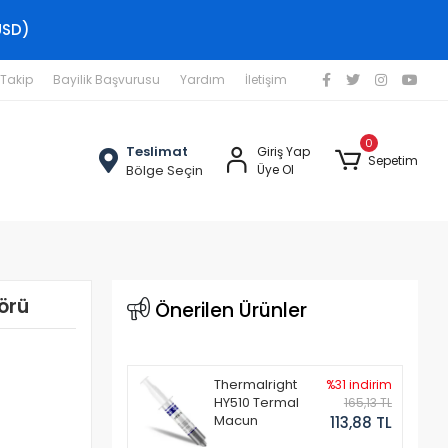
USD)
 Takip
Bayilik Başvurusu
Yardım
İletişim
0
Teslimat
Giriş Yap
Sepetim
Bölge Seçin
Üye Ol
örü
Önerilen Ürünler
Thermalright
%31 indirim
HY510 Termal
165,13 TL
Macun
113,88 TL