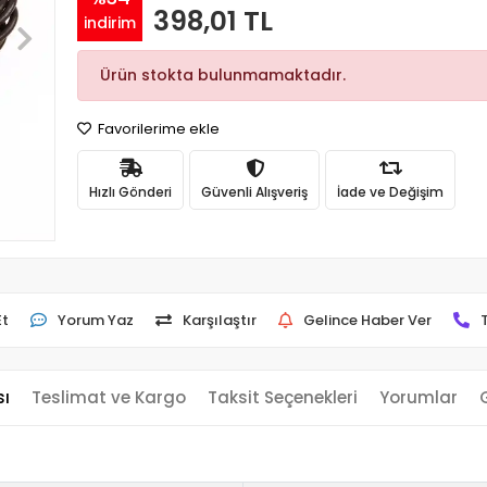
398,01 TL
indirim
Ürün stokta bulunmamaktadır.
Favorilerime ekle
Hızlı Gönderi
Güvenli Alışveriş
İade ve Değişim
Et
Yorum Yaz
Karşılaştır
Gelince Haber Ver
sı
Teslimat ve Kargo
Taksit Seçenekleri
Yorumlar