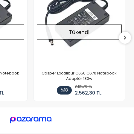
Tükendi
 Notebook
Casper Excalibur G650 G670 Notebook
Adaptör 180w
3.131,70 TL
%18
TL
2.562,30 TL