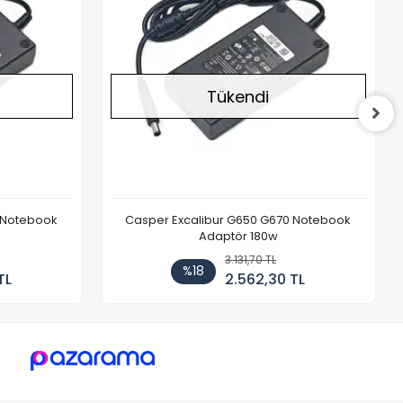
Tükendi
 Notebook
Casper Excalibur G650 G670 Notebook
Adaptör 180w
3.131,70 TL
%18
TL
2.562,30 TL