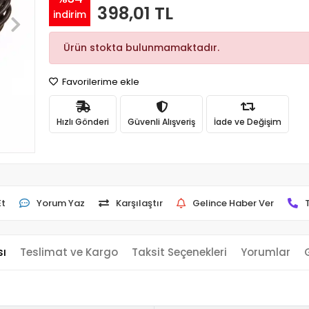
398,01 TL
indirim
Ürün stokta bulunmamaktadır.
Favorilerime ekle
Hızlı Gönderi
Güvenli Alışveriş
İade ve Değişim
Et
Yorum Yaz
Karşılaştır
Gelince Haber Ver
sı
Teslimat ve Kargo
Taksit Seçenekleri
Yorumlar