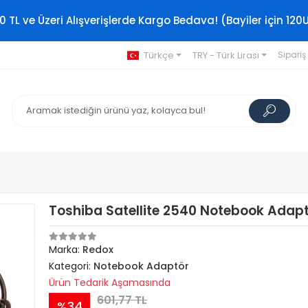
0 TL ve Üzeri Alışverişlerde Kargo Bedava! (Bayiler için 120
Türkçe
TRY - Türk Lirası
Sipariş
Toshiba Satellite 2540 Notebook Adap
Marka:
Redox
Kategori:
Notebook Adaptör
Ürün Tedarik Aşamasında
601,77 TL
%34