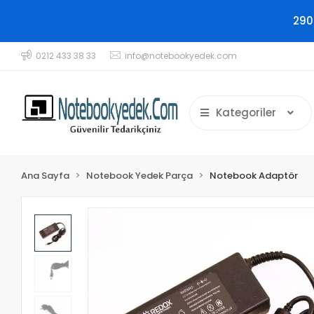
290
0212 433 38 33
info@notebookyedek.com
Kategoriler
Ana Sayfa
Notebook Yedek Parça
Notebook Adaptör