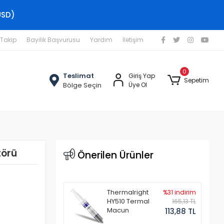
USD)
 Takip
Bayilik Başvurusu
Yardım
İletişim
0
Teslimat
Giriş Yap
Sepetim
Bölge Seçin
Üye Ol
törü
Önerilen Ürünler
Thermalright
%31 indirim
HY510 Termal
165,13 TL
Macun
113,88 TL