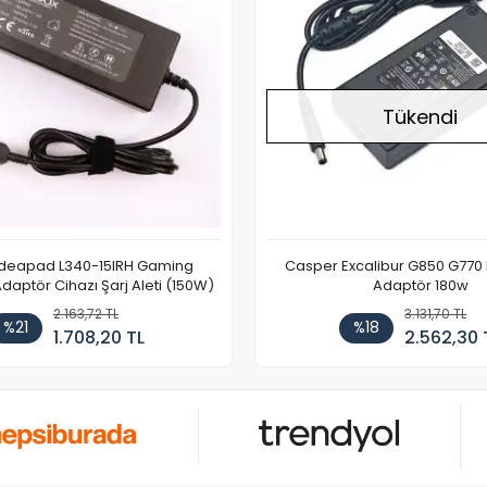
Tükendi
Ideapad L340-15IRH Gaming
Casper Excalibur G850 G770
aptör Cihazı Şarj Aleti (150W)
Adaptör 180w
2.163,72 TL
3.131,70 TL
%21
%18
1.708,20 TL
2.562,30 