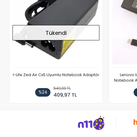
Tükendi
I-Life Zed Air Cx5 Uyumlu Notebook Adaptör
Lenovo 
Notebook Ad
540,93 TL
%24
409,97 TL