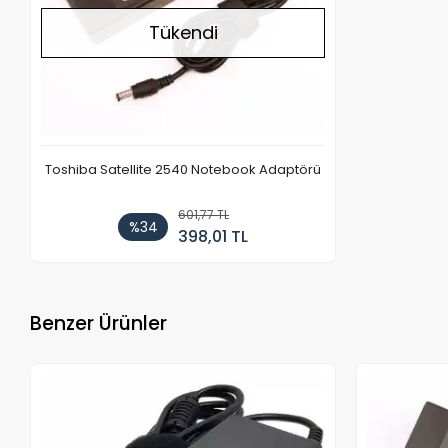
Tükendi
Toshiba Satellite 2540 Notebook Adaptörü
601,77 TL
%34
398,01 TL
Benzer Ürünler
Stokta Yok