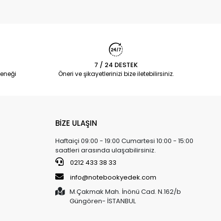
7 / 24 DESTEK
eneği
Öneri ve şikayetlerinizi bize iletebilirsiniz.
BİZE ULAŞIN
Haftaiçi 09:00 - 19:00 Cumartesi 10:00 - 15:00
saatleri arasında ulaşabilirsiniz.
0212 433 38 33
info@notebookyedek.com
M.Çakmak Mah. İnönü Cad. N.162/b
Güngören- İSTANBUL