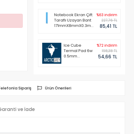
Notebook Ekran Çift
%63 indirim
Taraflı Uzayan Bant
227,76 TL
171mmX8mmX0.3mm
85,41 TL
(1 Set - 2 Adet)
Ice Cube
%72 indirim
Termal Pad 6w
198,38 TL
0.5mm
54,66 TL
50x50mm
Telefonla Sipariş
Ürün Önerileri
Garanti ve İade