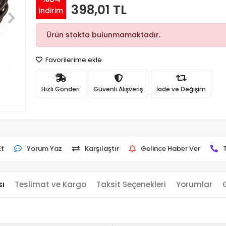
398,01 TL
indirim
Ürün stokta bulunmamaktadır.
Favorilerime ekle
Hızlı Gönderi
Güvenli Alışveriş
İade ve Değişim
Et
Yorum Yaz
Karşılaştır
Gelince Haber Ver
sı
Teslimat ve Kargo
Taksit Seçenekleri
Yorumlar