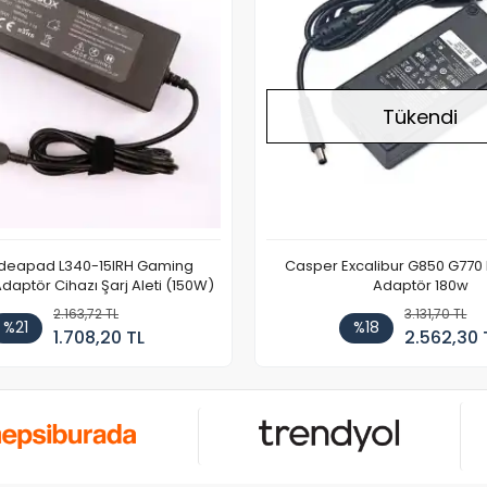
Tükendi
Ideapad L340-15IRH Gaming
Casper Excalibur G850 G770
aptör Cihazı Şarj Aleti (150W)
Adaptör 180w
2.163,72 TL
3.131,70 TL
%21
%18
1.708,20 TL
2.562,30 