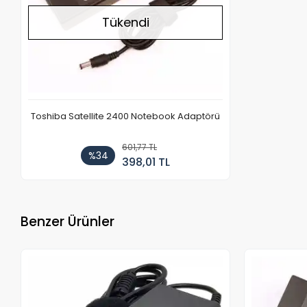
Tükendi
Toshiba Satellite 2400 Notebook Adaptörü
601,77 TL
%34
398,01 TL
Benzer Ürünler
Stokta Yok