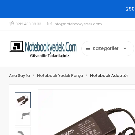
290
0212 433 38 33
info@notebookyedek.com
Kategoriler
Ana Sayfa
Notebook Yedek Parça
Notebook Adaptör