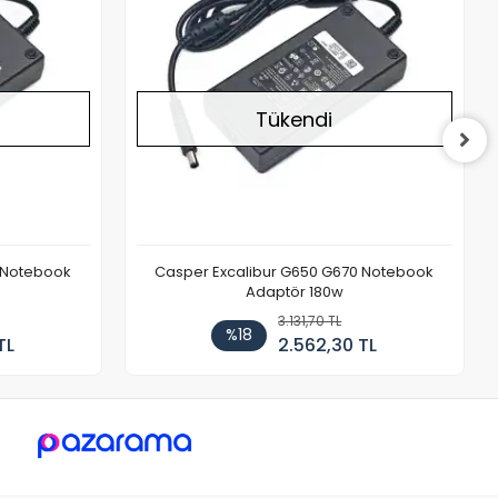
Tükendi
 Notebook
Casper Excalibur G650 G670 Notebook
Adaptör 180w
3.131,70 TL
%18
TL
2.562,30 TL