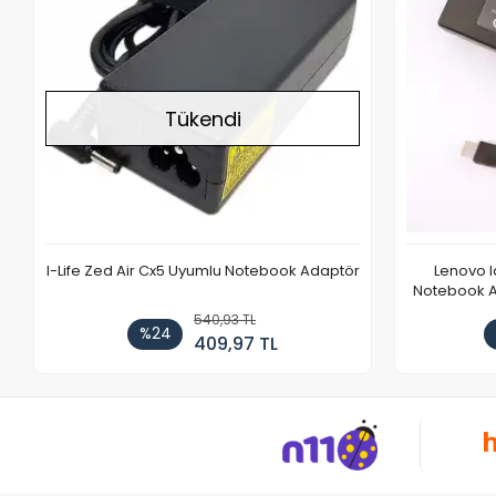
Tükendi
I-Life Zed Air Cx5 Uyumlu Notebook Adaptör
Lenovo 
Notebook Ad
540,93 TL
%24
409,97 TL