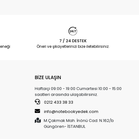
7 / 24 DESTEK
eneği
Öneri ve şikayetlerinizi bize iletebilirsiniz.
BİZE ULAŞIN
Haftaiçi 09:00 - 19:00 Cumartesi 10:00 - 15:00
saatleri arasında ulaşabilirsiniz.
0212 433 38 33
info@notebookyedek.com
M.Çakmak Mah. İnönü Cad. N.162/b
Güngören- İSTANBUL