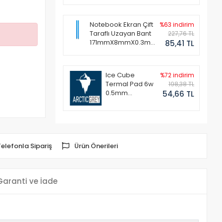
Notebook Ekran Çift
%63 indirim
Taraflı Uzayan Bant
227,76 TL
171mmX8mmX0.3mm
85,41 TL
(1 Set - 2 Adet)
Ice Cube
%72 indirim
Termal Pad 6w
198,38 TL
0.5mm
54,66 TL
50x50mm
Telefonla Sipariş
Ürün Önerileri
Garanti ve İade