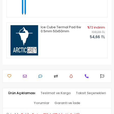
Ice Cube Termal Pad 6w
%72 indirim
0.5mm 50x50mm
198,38 TL
54,66 TL
Ürün Açıklaması
Teslimat ve Kargo
Taksit Seçenekleri
Yorumlar
Garanti ve İade