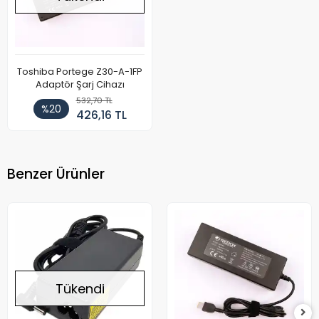
Toshiba Portege Z30-A-1FP
Adaptör Şarj Cihazı
532,70 TL
%20
426,16 TL
Benzer Ürünler
Tükendi