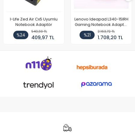
I-Life Zed Air Cx5 Uyumlu
Lenovo Ideapad L340-15IRH
Notebook Adaptör
Gaming Notebook Adaptör
Cihazı Şarj Aleti (150W)
540,93 TL
2.163,72 TL
%24
%21
409,97 TL
1.708,20 TL