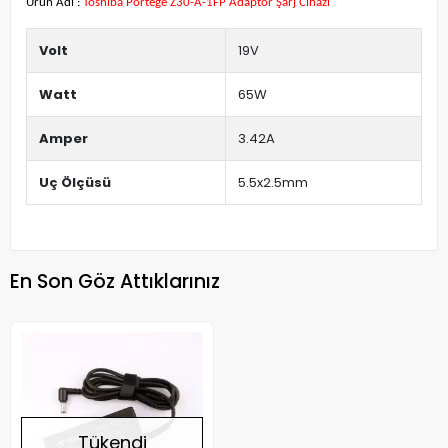
Ürün Adı :
Toshiba Portege Z30-A-1FP Adaptör Şarj Cihazı
Volt
19V
Watt
65W
Amper
3.42A
Uç Ölçüsü
5.5x2.5mm
En Son Göz Attıklarınız
Tükendi