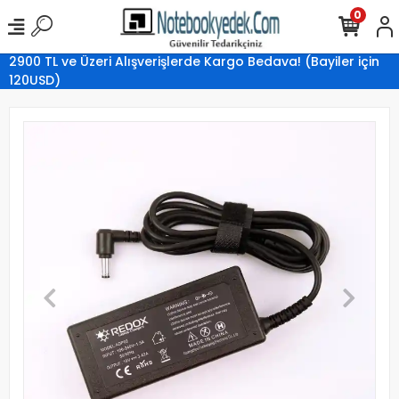
0
2900 TL ve Üzeri Alışverişlerde Kargo Bedava! (Bayiler için
120USD)