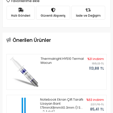
Favorilerime ekle
Hızlı Gönderi
Güvenli Alışveriş
İade ve Değişim
Önerilen Ürünler
Thermalright HY510 Termal
%31 indirim
Macun
165,13 TL
113,88 TL
Notebook Ekran Çift Taraflı
%63 indirim
Uzayan Bant
227,76 TL
171mmX8mmX0.3mm (1 Set
85,41 TL
- 2 Adet)