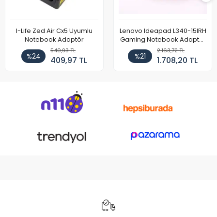
I-Life Zed Air Cx5 Uyumlu
Lenovo Ideapad L340-15IRH
Notebook Adaptör
Gaming Notebook Adaptör
Cihazı Şarj Aleti (150W)
540,93 TL
2.163,72 TL
%24
%21
409,97 TL
1.708,20 TL