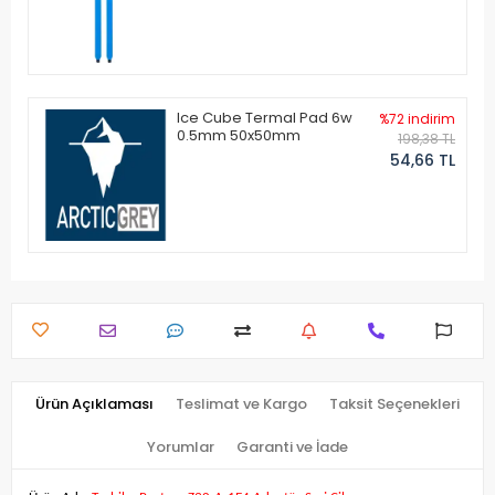
Ice Cube Termal Pad 6w
%72 indirim
0.5mm 50x50mm
198,38 TL
54,66 TL
Ürün Açıklaması
Teslimat ve Kargo
Taksit Seçenekleri
Yorumlar
Garanti ve İade