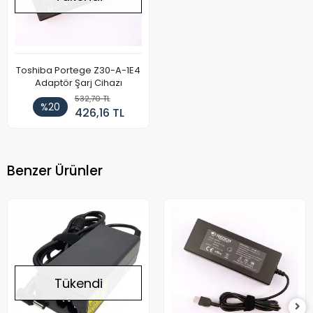
Toshiba Portege Z30-A-1E4
Adaptör Şarj Cihazı
532,70 TL
%20
426,16 TL
Benzer Ürünler
Tükendi