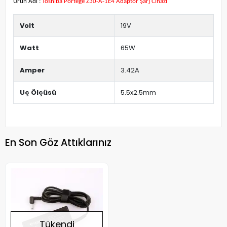
Ürün Adı :
Toshiba Portege Z30-A-1E4 Adaptör Şarj Cihazı
Volt
19V
Watt
65W
Amper
3.42A
Uç Ölçüsü
5.5x2.5mm
En Son Göz Attıklarınız
Tükendi