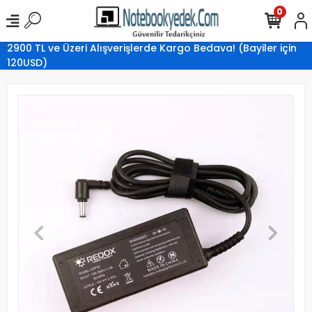
0
2900 TL ve Üzeri Alışverişlerde Kargo Bedava! (Bayiler için
120USD)