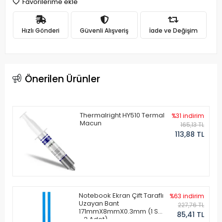
Favorilerime ekle
Hızlı Gönderi
Güvenli Alışveriş
İade ve Değişim
Önerilen Ürünler
Thermalright HY510 Termal
%31 indirim
Macun
165,13 TL
113,88 TL
Notebook Ekran Çift Taraflı
%63 indirim
Uzayan Bant
227,76 TL
171mmX8mmX0.3mm (1 Set
85,41 TL
- 2 Adet)