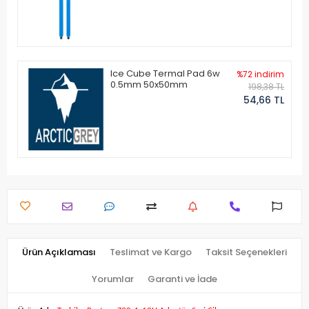
Ice Cube Termal Pad 6w
%72 indirim
0.5mm 50x50mm
198,38 TL
54,66 TL
Ürün Açıklaması
Teslimat ve Kargo
Taksit Seçenekleri
Yorumlar
Garanti ve İade