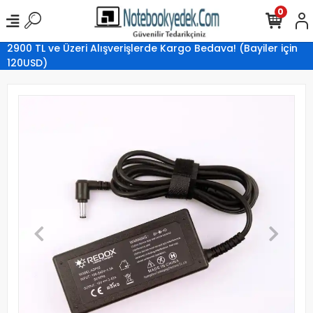
0
2900 TL ve Üzeri Alışverişlerde Kargo Bedava! (Bayiler için
120USD)