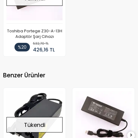
Toshiba Portege Z30-A-13H
Adaptör Şarj Cihazı
532,70 TL
%20
426,16 TL
Benzer Ürünler
Tükendi