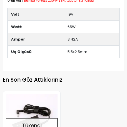
Ürün Adı :
Toshiba Portege Z30-A-13H Adaptör Şarj Cihazı
Volt
19V
Watt
65W
Amper
3.42A
Uç Ölçüsü
5.5x2.5mm
En Son Göz Attıklarınız
Tükendi