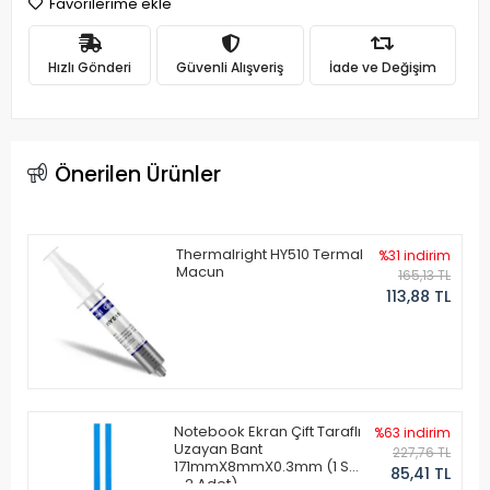
Favorilerime ekle
Hızlı Gönderi
Güvenli Alışveriş
İade ve Değişim
Önerilen Ürünler
Thermalright HY510 Termal
%31 indirim
Macun
165,13 TL
113,88 TL
Notebook Ekran Çift Taraflı
%63 indirim
Uzayan Bant
227,76 TL
171mmX8mmX0.3mm (1 Set
85,41 TL
- 2 Adet)