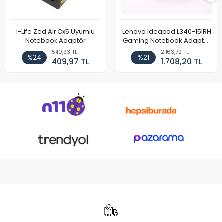
I-Life Zed Air Cx5 Uyumlu
Lenovo Ideapad L340-15IRH
Notebook Adaptör
Gaming Notebook Adaptör
Cihazı Şarj Aleti (150W)
540,93 TL
2.163,72 TL
%24
%21
409,97 TL
1.708,20 TL