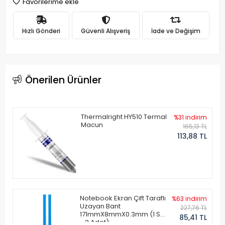
Favorilerime ekle
Hızlı Gönderi
Güvenli Alışveriş
İade ve Değişim
Önerilen Ürünler
Thermalright HY510 Termal
%31 indirim
Macun
165,13 TL
113,88 TL
Notebook Ekran Çift Taraflı
%63 indirim
Uzayan Bant
227,76 TL
171mmX8mmX0.3mm (1 Set
85,41 TL
- 2 Adet)