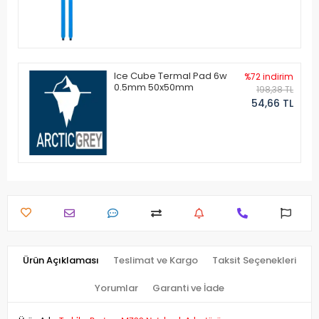
Ice Cube Termal Pad 6w
%72 indirim
0.5mm 50x50mm
198,38 TL
54,66 TL
Ürün Açıklaması
Teslimat ve Kargo
Taksit Seçenekleri
Yorumlar
Garanti ve İade