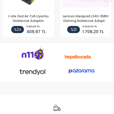
I-Life Zed Air Cx5 Uyumlu
Lenovo Ideapad L340-15IRH
Notebook Adaptör
Gaming Notebook Adaptör
Cihazı Şarj Aleti (150W)
540,93 TL
2.163,72 TL
%24
%21
409,97 TL
1.708,20 TL