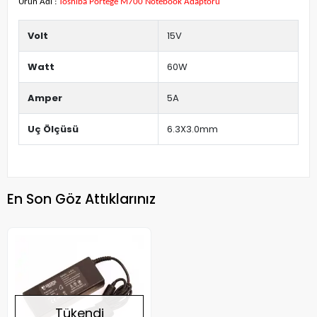
Ürün Adı :
Toshiba Portege M700 Notebook Adaptörü
Volt
15V
Watt
60W
Amper
5A
Uç Ölçüsü
6.3X3.0mm
En Son Göz Attıklarınız
Tükendi