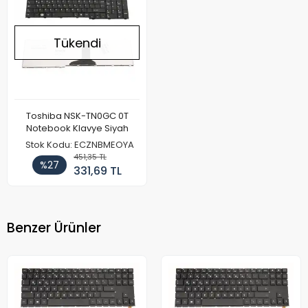
Tükendi
Toshiba NSK-TN0GC 0T
Notebook Klavye Siyah
Stok Kodu: ECZNBMEOYA
451,35 TL
%27
331,69 TL
Benzer Ürünler