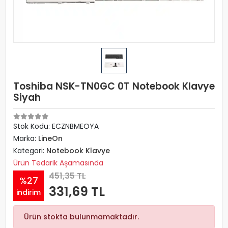
Toshiba NSK-TN0GC 0T Notebook Klavye
Siyah
Stok Kodu: ECZNBMEOYA
Marka:
LineOn
Kategori:
Notebook Klavye
Ürün Tedarik Aşamasında
451,35 TL
%27
331,69 TL
indirim
Ürün stokta bulunmamaktadır.