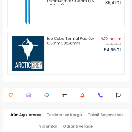
171mmX8mmX0.3mm (1 Set
85,41 TL
- 2 Adet)
Ice Cube Termal Pad 6w
%72 indirim
0.5mm 50x50mm
198,38 TL
54,66 TL
Ürün Açıklaması
Teslimat ve Kargo
Taksit Seçenekleri
Yorumlar
Garanti ve İade