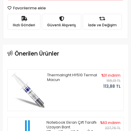
Favorilerime ekle
Hızlı Gönderi
Güvenli Alışveriş
İade ve Değişim
Önerilen Ürünler
Thermalright HY510 Termal
%31 indirim
Macun
165,13 TL
113,88 TL
Notebook Ekran Çift Taraflı
%63 indirim
Uzayan Bant
227,76 TL