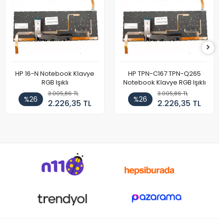
HP 16-N Notebook Klavye
HP TPN-C167 TPN-Q265
RGB Işıklı
Notebook Klavye RGB Işıklı
3.005,86 TL
3.005,86 TL
%26
%26
2.226,35 TL
2.226,35 TL