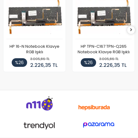
HP 16-N Notebook Klavye
HP TPN-C167 TPN-Q265
RGB Işıklı
Notebook Klavye RGB Işıklı
3.005,86 TL
3.005,86 TL
%26
%26
2.226,35 TL
2.226,35 TL