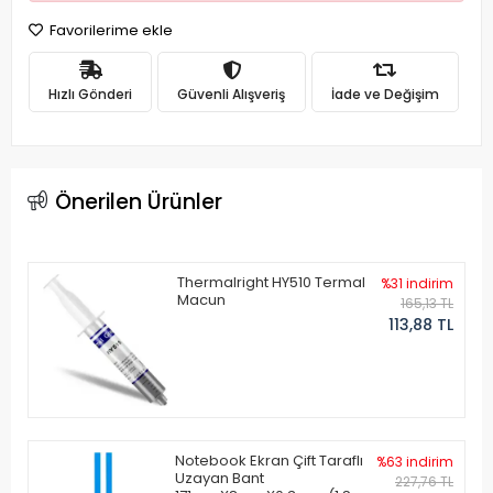
Favorilerime ekle
Hızlı Gönderi
Güvenli Alışveriş
İade ve Değişim
Önerilen Ürünler
Thermalright HY510 Termal
%31 indirim
Macun
165,13 TL
113,88 TL
Notebook Ekran Çift Taraflı
%63 indirim
Uzayan Bant
227,76 TL