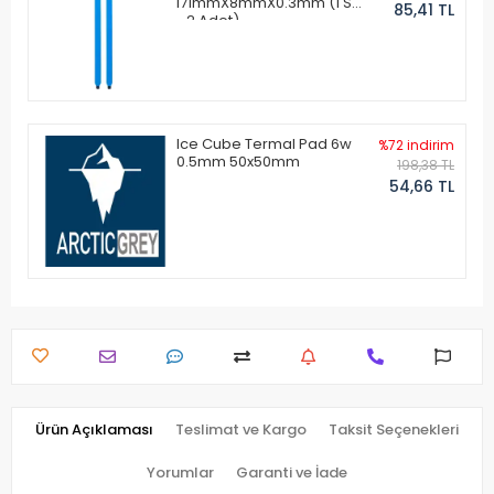
171mmX8mmX0.3mm (1 Set
85,41 TL
- 2 Adet)
Ice Cube Termal Pad 6w
%72 indirim
0.5mm 50x50mm
198,38 TL
54,66 TL
Ürün Açıklaması
Teslimat ve Kargo
Taksit Seçenekleri
Yorumlar
Garanti ve İade