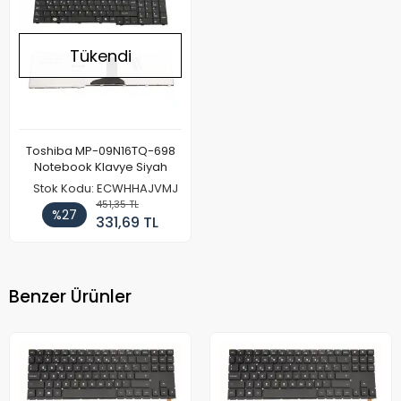
Tükendi
Toshiba MP-09N16TQ-698
Notebook Klavye Siyah
Stok Kodu: ECWHHAJVMJ
451,35 TL
%27
331,69 TL
Benzer Ürünler