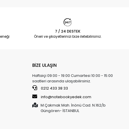
7 / 24 DESTEK
eneği
Öneri ve şikayetlerinizi bize iletebilirsiniz.
BİZE ULAŞIN
Haftaiçi 09:00 - 19:00 Cumartesi 10:00 - 15:00
saatleri arasında ulaşabilirsiniz.
0212 433 38 33
info@notebookyedek.com
M.Çakmak Mah. İnönü Cad. N.162/b
Güngören- İSTANBUL