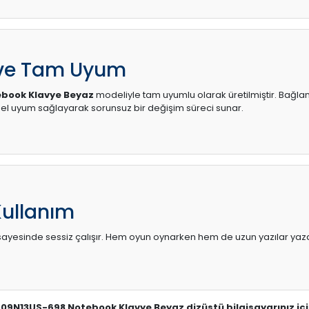
 ve Tam Uyum
book Klavye Beyaz
modeliyle tam uyumlu olarak üretilmiştir. Bağlant
l uyum sağlayarak sorunsuz bir değişim süreci sunar.
Kullanım
sı sayesinde sessiz çalışır. Hem oyun oynarken hem de uzun yazılar yaza
-09N13US-698 Notebook Klavye Beyaz dizüstü bilgisayarınız iç