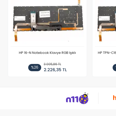
HP 16-N Notebook Klavye RGB Işıklı
HP TPN-C1
3.005,86 TL
%26
2.226,35 TL