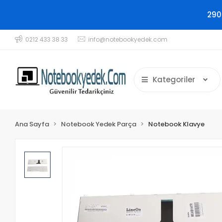
290
0212 433 38 33
info@notebookyedek.com
Kategoriler
Ana Sayfa
Notebook Yedek Parça
Notebook Klavye