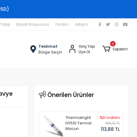
USD)
 Takip
Bayilik Başvurusu
Yardım
İletişim
0
Teslimat
Giriş Yap
Sepetim
Bölge Seçin
Üye Ol
avye
Önerilen Ürünler
Thermalright
%31 indirim
HY510 Termal
165,13 TL
Macun
113,88 TL