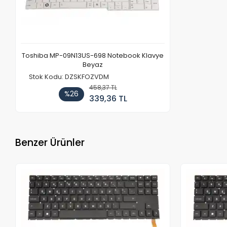
Toshiba MP-09N13US-698 Notebook Klavye
Beyaz
Stok Kodu: DZSKFOZVDM
458,37 TL
%26
339,36 TL
Benzer Ürünler