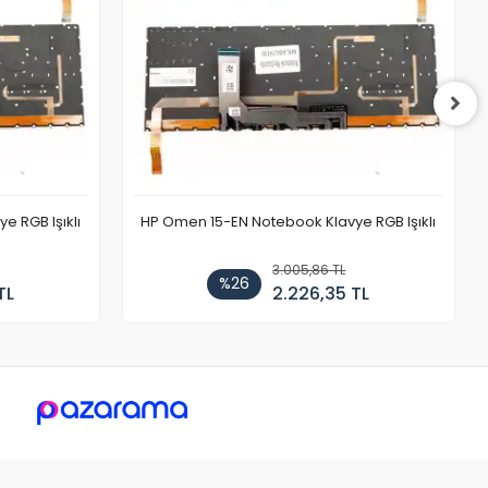
 RGB Işıklı
HP Omen 15-EN Notebook Klavye RGB Işıklı
3.005,86 TL
%26
TL
2.226,35 TL