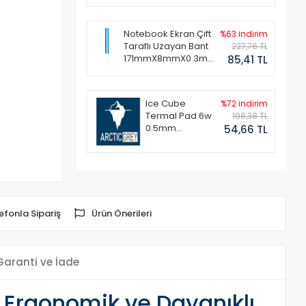
Notebook Ekran Çift
%63 indirim
Taraflı Uzayan Bant
227,76 TL
171mmX8mmX0.3mm
85,41 TL
(1 Set - 2 Adet)
Ice Cube
%72 indirim
Termal Pad 6w
198,38 TL
0.5mm
54,66 TL
50x50mm
efonla Sipariş
Ürün Önerileri
Garanti ve İade
Ergonomik ve Dayanıklı