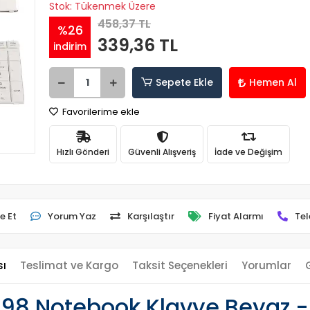
Stok: Tükenmek Üzere
458,37 TL
%26
339,36 TL
indirim
Sepete Ekle
Hemen Al
Favorilerime ekle
Hızlı Gönderi
Güvenli Alışveriş
İade ve Değişim
e Et
Yorum Yaz
Karşılaştır
Fiyat Alarmı
Tel
sı
Teslimat ve Kargo
Taksit Seçenekleri
Yorumlar
8 Notebook Klavye Beyaz - 