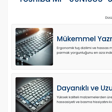
Dizü
Mükemmel Yaz
Ergonomik tuş dizilimi ve hassas me
parmak yorgunluğunu en aza indir
Dayanıklı ve U
Yüksek kaliteli malzemelerden üret
hassasiyeti ve basma hissiyatını k