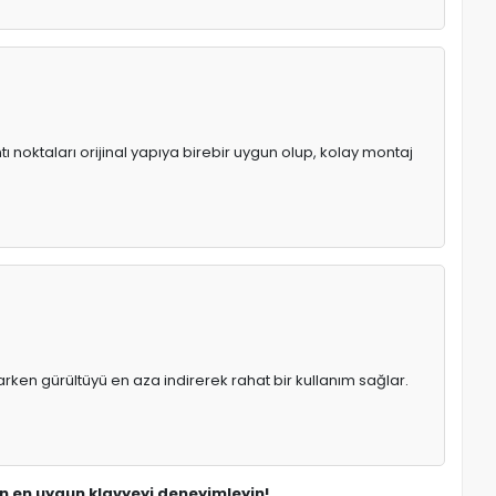
ı noktaları orijinal yapıya birebir uygun olup, kolay montaj
rken gürültüyü en aza indirerek rahat bir kullanım sağlar.
in en uygun klavyeyi deneyimleyin!