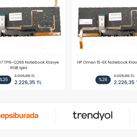
67 TPN-Q265 Notebook Klavye
HP Omen 15-EK Notebook Klavye
RGB Işıklı
3.005,86 TL
3.005,86 TL
%26
%26
2.226,35 TL
2.226,35 