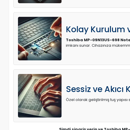
Kolay Kurulum
Toshiba MP-09N13US-698 Note
imkanı sunar. Cihazınıza mükemme
Sessiz ve Akıcı 
Özel olarak geliştirilmiş tuş yapı
Şimdi sipariş verin ve Toshiba MP