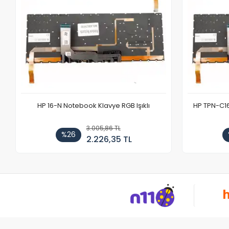
HP 16-N Notebook Klavye RGB Işıklı
HP TPN-C1
3.005,86 TL
%26
2.226,35 TL