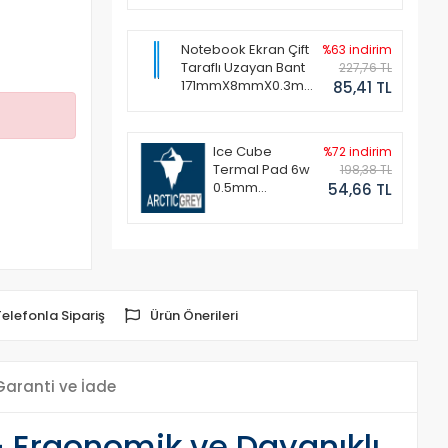
Notebook Ekran Çift
%63 indirim
Taraflı Uzayan Bant
227,76 TL
171mmX8mmX0.3mm
85,41 TL
(1 Set - 2 Adet)
Ice Cube
%72 indirim
Termal Pad 6w
198,38 TL
0.5mm
54,66 TL
50x50mm
Telefonla Sipariş
Ürün Önerileri
Garanti ve İade
Ergonomik ve Dayanıklı