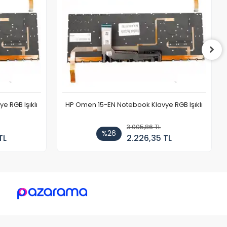
 RGB Işıklı
HP Omen 15-EN Notebook Klavye RGB Işıklı
3.005,86 TL
%26
TL
2.226,35 TL