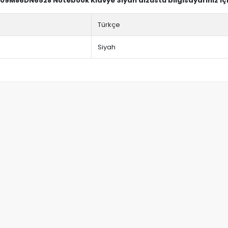
-09M86DN6528 Notebook Klavye Siyah dizüstü bilgisayarınız iç
Türkçe
Siyah