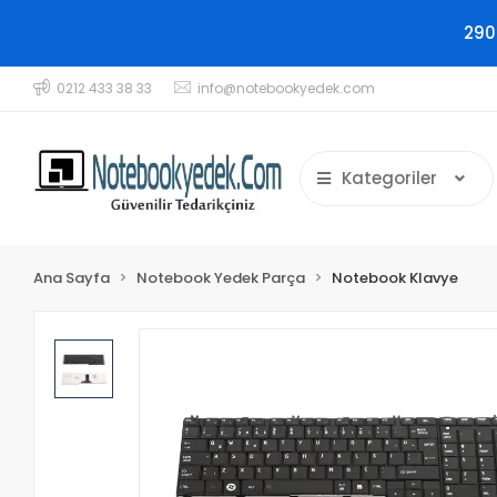
290
0212 433 38 33
info@notebookyedek.com
Kategoriler
Ana Sayfa
Notebook Yedek Parça
Notebook Klavye