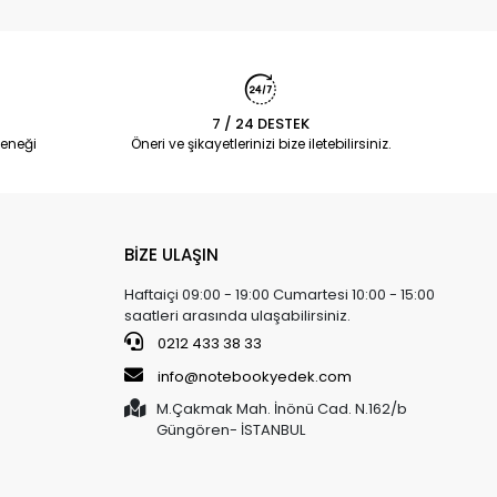
7 / 24 DESTEK
eneği
Öneri ve şikayetlerinizi bize iletebilirsiniz.
BİZE ULAŞIN
Haftaiçi 09:00 - 19:00 Cumartesi 10:00 - 15:00
saatleri arasında ulaşabilirsiniz.
0212 433 38 33
info@notebookyedek.com
M.Çakmak Mah. İnönü Cad. N.162/b
Güngören- İSTANBUL