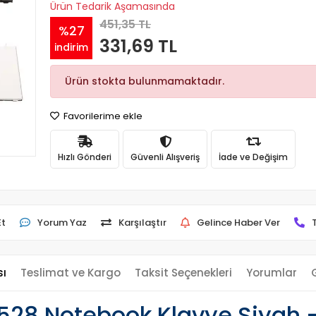
Ürün Tedarik Aşamasında
451,35 TL
%27
331,69 TL
indirim
Ürün stokta bulunmamaktadır.
Favorilerime ekle
Hızlı Gönderi
Güvenli Alışveriş
İade ve Değişim
Et
Yorum Yaz
Karşılaştır
Gelince Haber Ver
sı
Teslimat ve Kargo
Taksit Seçenekleri
Yorumlar
8 Notebook Klavye Siyah - 