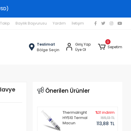
USD)
 Takip
Bayilik Başvurusu
Yardım
İletişim
0
Teslimat
Giriş Yap
Sepetim
Bölge Seçin
Üye Ol
lavye
Önerilen Ürünler
Thermalright
%31 indirim
HY510 Termal
165,13 TL
Macun
113,88 TL