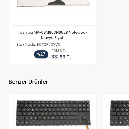
Toshiba MP-09M86DN6528 Notebook
Klavye Siyah
Stok Kodu: ECTDPJDYVC
451,35 TL
%27
331,69 TL
Benzer Ürünler