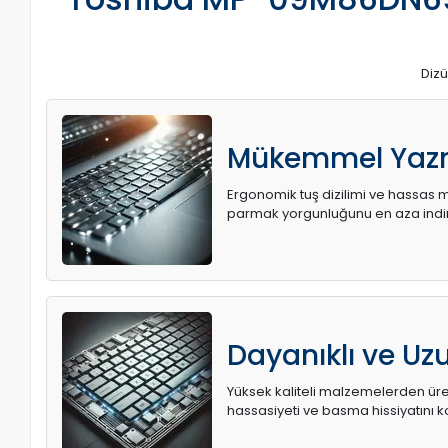
Dizü
Mükemmel Yaz
Ergonomik tuş dizilimi ve hassas me
parmak yorgunluğunu en aza indir
Dayanıklı ve U
Yüksek kaliteli malzemelerden üret
hassasiyeti ve basma hissiyatını k