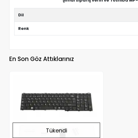
Şimdi sipariş verin ve Toshiba MP
Dil
Renk
En Son Göz Attıklarınız
Stokta Yok
Tükendi