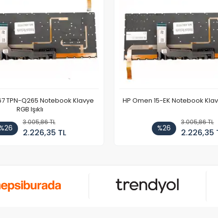
67 TPN-Q265 Notebook Klavye
HP Omen 15-EK Notebook Klavye
RGB Işıklı
3.005,86 TL
3.005,86 TL
%26
%26
2.226,35 TL
2.226,35 