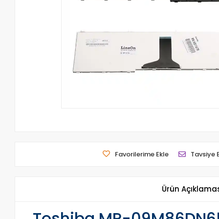
Favorilerime Ekle
Tavsiye 
Ürün Açıklama
Toshiba MP-09M86DN652