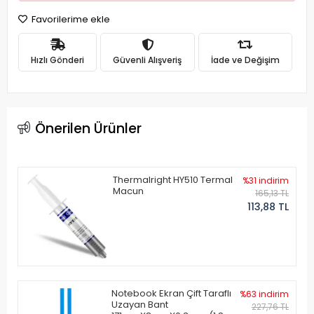
Favorilerime ekle
Hızlı Gönderi
Güvenli Alışveriş
İade ve Değişim
Önerilen Ürünler
Thermalright HY510 Termal
%31 indirim
Macun
165,13 TL
113,88 TL
Notebook Ekran Çift Taraflı
%63 indirim
Uzayan Bant
227,76 TL