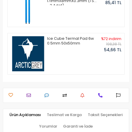
171mmX8mmX0.3mm (1 Set
85,41 TL
- 2 Adet)
Ice Cube Termal Pad 6w
%72 indirim
0.5mm 50x50mm
198,38 TL
54,66 TL
Ürün Açıklaması
Teslimat ve Kargo
Taksit Seçenekleri
Yorumlar
Garanti ve İade