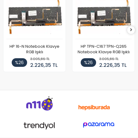
HP 16-N Notebook Klavye
HP TPN-C167 TPN-Q265
RGB Işıklı
Notebook Klavye RGB Işıklı
3.005,86 TL
3.005,86 TL
%26
%26
2.226,35 TL
2.226,35 TL