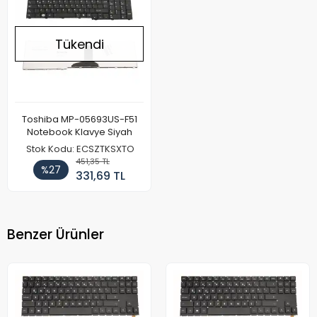
Tükendi
Toshiba MP-05693US-F51
Notebook Klavye Siyah
Stok Kodu: ECSZTKSXTO
451,35 TL
%27
331,69 TL
Benzer Ürünler