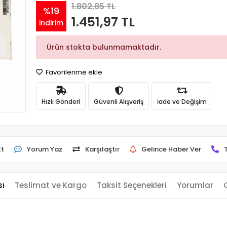
1.802,85 TL
%19
1.451,97 TL
indirim
Ürün stokta bulunmamaktadır.
Favorilerime ekle
Hızlı Gönderi
Güvenli Alışveriş
İade ve Değişim
Et
Yorum Yaz
Karşılaştır
Gelince Haber Ver
sı
Teslimat ve Kargo
Taksit Seçenekleri
Yorumlar