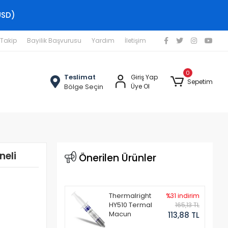
USD)
 Takip
Bayilik Başvurusu
Yardım
İletişim
0
Teslimat
Giriş Yap
Sepetim
Bölge Seçin
Üye Ol
neli
Önerilen Ürünler
Thermalright
%31 indirim
HY510 Termal
165,13 TL
Macun
113,88 TL