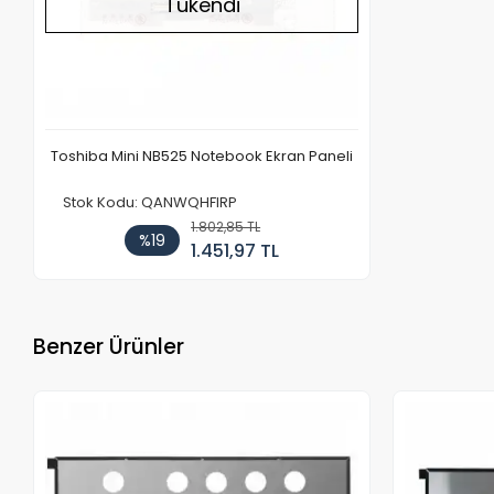
Tükendi
Toshiba Mini NB525 Notebook Ekran Paneli
Stok Kodu: QANWQHFIRP
1.802,85 TL
%19
1.451,97 TL
Benzer Ürünler
Stokta Yok