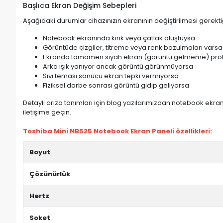
Başlıca Ekran Değişim Sebepleri
Aşağıdaki durumlar cihazınızın ekranının değiştirilmesi gerektiğ
Notebook ekranında kırık veya çatlak oluştuysa
Görüntüde çizgiler, titreme veya renk bozulmaları varsa
Ekranda tamamen siyah ekran (görüntü gelmeme) pro
Arka ışık yanıyor ancak görüntü görünmüyorsa
Sıvı teması sonucu ekran tepki vermiyorsa
Fiziksel darbe sonrası görüntü gidip geliyorsa
Detaylı arıza tanımları için blog yazılarımızdan notebook ekran 
iletişime geçin.
Toshiba Mini NB525 Notebook Ekran Paneli özellikleri:
Boyut
Çözünürlük
Hertz
Soket