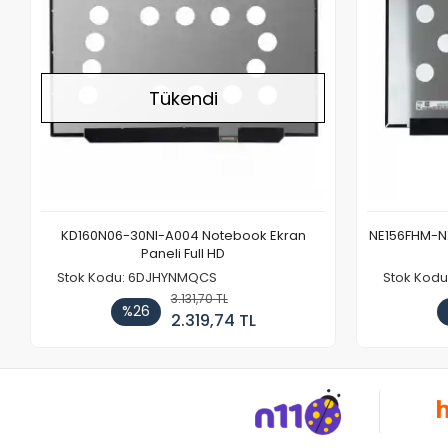
Tükendi
KD160N06-30NI-A004 Notebook Ekran
NE156FHM-NX
Paneli Full HD
Stok Kodu: 6DJHYNMQCS
Stok Kodu
3.131,70 TL
%26
2.319,74 TL