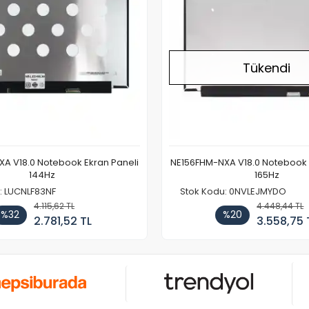
Tükendi
A V18.0 Notebook Ekran Paneli
NE156FHM-NXA V18.0 Notebook 
144Hz
165Hz
: LUCNLF83NF
Stok Kodu: 0NVLEJMYDO
4.115,62 TL
4.448,44 TL
%32
%20
2.781,52 TL
3.558,75 