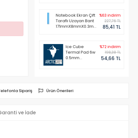
Notebook Ekran Çift
%63 indirim
Taraflı Uzayan Bant
227,76 TL
171mmX8mmX0.3mm
85,41 TL
(1 Set - 2 Adet)
Ice Cube
%72 indirim
Termal Pad 6w
198,38 TL
0.5mm
54,66 TL
50x50mm
Telefonla Sipariş
Ürün Önerileri
Garanti ve İade