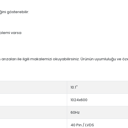
ini gösterebilir:
blemi varsa
arızaları ile ilgili makalemizi okuyabilirsiniz. Ürünün uyumluluğu ve ö
10.1''
1024x600
60Hz
40 Pin / LVDS