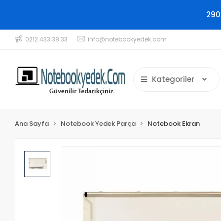
290
0212 433 38 33
info@notebookyedek.com
Kategoriler
Ana Sayfa
Notebook Yedek Parça
Notebook Ekran