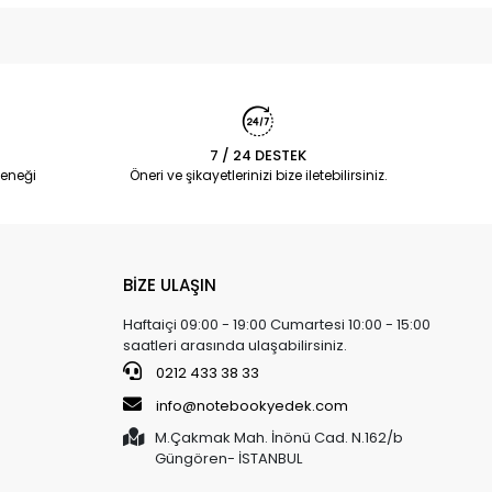
7 / 24 DESTEK
eneği
Öneri ve şikayetlerinizi bize iletebilirsiniz.
BİZE ULAŞIN
Haftaiçi 09:00 - 19:00 Cumartesi 10:00 - 15:00
saatleri arasında ulaşabilirsiniz.
0212 433 38 33
info@notebookyedek.com
M.Çakmak Mah. İnönü Cad. N.162/b
Güngören- İSTANBUL