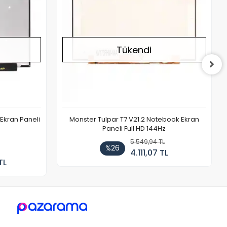
Tükendi
Ekran Paneli
Monster Tulpar T7 V21.2 Notebook Ekran
Paneli Full HD 144Hz
5.549,94 TL
%26
4.111,07 TL
TL