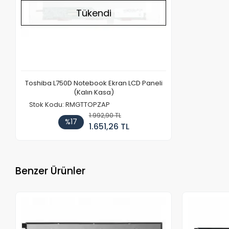
Tükendi
Toshiba L750D Notebook Ekran LCD Paneli
(Kalın Kasa)
Stok Kodu: RMGTTOPZAP
1.992,90 TL
%17
1.651,26 TL
Benzer Ürünler
Stokta Yok