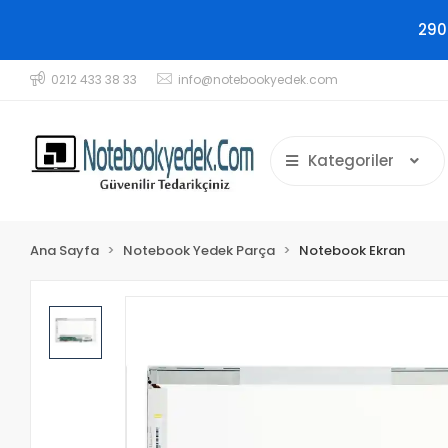
290
0212 433 38 33
info@notebookyedek.com
Kategoriler
Ana Sayfa
Notebook Yedek Parça
Notebook Ekran