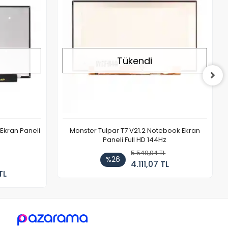
Tükendi
Ekran Paneli
Monster Tulpar T7 V21.2 Notebook Ekran
Paneli Full HD 144Hz
5.549,94 TL
%26
4.111,07 TL
TL