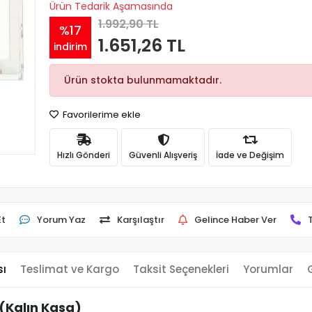
Ürün Tedarik Aşamasında
1.992,90 TL
%17
1.651,26 TL
indirim
Ürün stokta bulunmamaktadır.
Favorilerime ekle
Hızlı Gönderi
Güvenli Alışveriş
İade ve Değişim
Et
Yorum Yaz
Karşılaştır
Gelince Haber Ver
sı
Teslimat ve Kargo
Taksit Seçenekleri
Yorumlar
(Kalın Kasa)