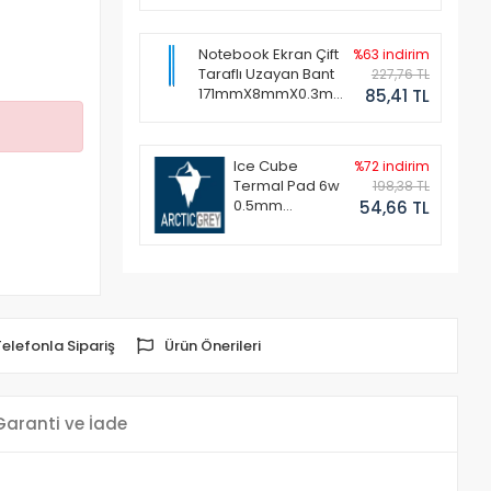
Notebook Ekran Çift
%63 indirim
Taraflı Uzayan Bant
227,76 TL
171mmX8mmX0.3mm
85,41 TL
(1 Set - 2 Adet)
Ice Cube
%72 indirim
Termal Pad 6w
198,38 TL
0.5mm
54,66 TL
50x50mm
Telefonla Sipariş
Ürün Önerileri
Garanti ve İade