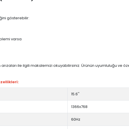
ini gösterebilir:
blemi varsa
arızaları ile ilgili makalemizi okuyabilirsiniz. Ürünün uyumluluğu ve ö
ellikleri:
15.6''
1366x768
60Hz