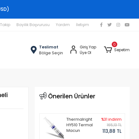
USD)
 Takip
Bayilik Başvurusu
Yardım
İletişim
0
Teslimat
Giriş Yap
Sepetim
Bölge Seçin
Üye Ol
eli
Önerilen Ürünler
Thermalright
%31 indirim
HY510 Termal
165,13 TL
Macun
113,88 TL