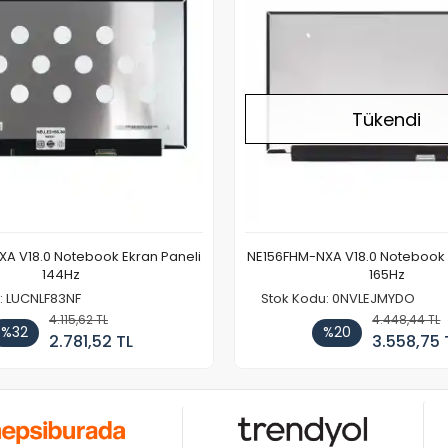
Tükendi
A V18.0 Notebook Ekran Paneli
NE156FHM-NXA V18.0 Notebook 
144Hz
165Hz
: LUCNLF83NF
Stok Kodu: 0NVLEJMYDO
4.115,62 TL
4.448,44 TL
%32
%20
2.781,52 TL
3.558,75 