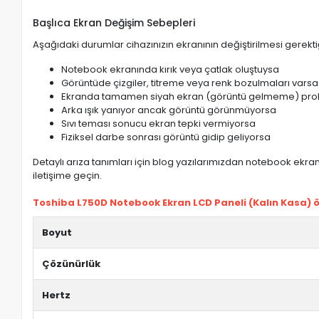
Başlıca Ekran Değişim Sebepleri
Aşağıdaki durumlar cihazınızın ekranının değiştirilmesi gerektiğ
Notebook ekranında kırık veya çatlak oluştuysa
Görüntüde çizgiler, titreme veya renk bozulmaları varsa
Ekranda tamamen siyah ekran (görüntü gelmeme) pro
Arka ışık yanıyor ancak görüntü görünmüyorsa
Sıvı teması sonucu ekran tepki vermiyorsa
Fiziksel darbe sonrası görüntü gidip geliyorsa
Detaylı arıza tanımları için blog yazılarımızdan notebook ekran 
iletişime geçin.
Toshiba L750D Notebook Ekran LCD Paneli (Kalın Kasa) öz
Boyut
Çözünürlük
Hertz