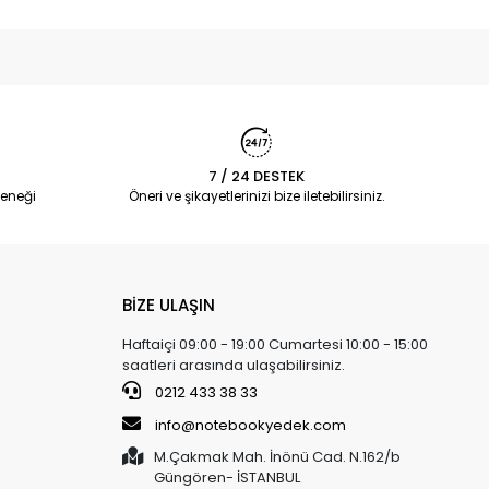
7 / 24 DESTEK
eneği
Öneri ve şikayetlerinizi bize iletebilirsiniz.
BİZE ULAŞIN
Haftaiçi 09:00 - 19:00 Cumartesi 10:00 - 15:00
saatleri arasında ulaşabilirsiniz.
0212 433 38 33
info@notebookyedek.com
M.Çakmak Mah. İnönü Cad. N.162/b
Güngören- İSTANBUL