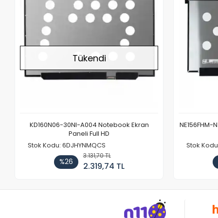
Tükendi
KD160N06-30NI-A004 Notebook Ekran
NE156FHM-NX
Paneli Full HD
Stok Kodu: 6DJHYNMQCS
Stok Kodu
3.131,70 TL
%26
2.319,74 TL