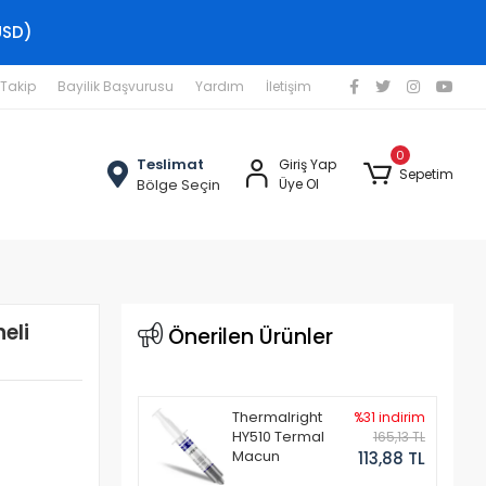
USD)
 Takip
Bayilik Başvurusu
Yardım
İletişim
0
Teslimat
Giriş Yap
Sepetim
Bölge Seçin
Üye Ol
eli
Önerilen Ürünler
Thermalright
%31 indirim
HY510 Termal
165,13 TL
Macun
113,88 TL