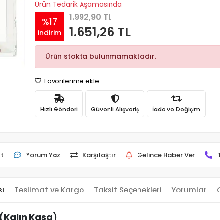
Ürün Tedarik Aşamasında
1.992,90 TL
%17
1.651,26 TL
indirim
Ürün stokta bulunmamaktadır.
Favorilerime ekle
Hızlı Gönderi
Güvenli Alışveriş
İade ve Değişim
Et
Yorum Yaz
Karşılaştır
Gelince Haber Ver
sı
Teslimat ve Kargo
Taksit Seçenekleri
Yorumlar
(Kalın Kasa)