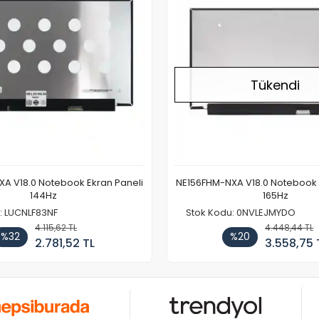
Tükendi
A V18.0 Notebook Ekran Paneli
NE156FHM-NXA V18.0 Notebook 
144Hz
165Hz
: LUCNLF83NF
Stok Kodu: 0NVLEJMYDO
4.115,62 TL
4.448,44 TL
%32
%20
2.781,52 TL
3.558,75 