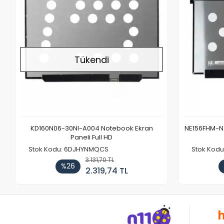
Tükendi
KD160N06-30NI-A004 Notebook Ekran
NE156FHM-NX
Paneli Full HD
Stok Kodu: 6DJHYNMQCS
Stok Kodu
3.131,70 TL
%26
2.319,74 TL