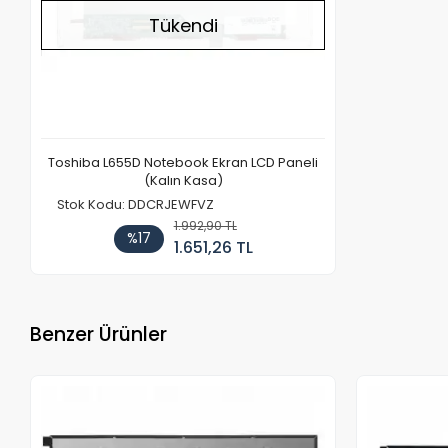
Tükendi
Toshiba L655D Notebook Ekran LCD Paneli
(Kalın Kasa)
Stok Kodu: DDCRJEWFVZ
1.992,90 TL
%17
1.651,26 TL
Benzer Ürünler
Stokta Yok