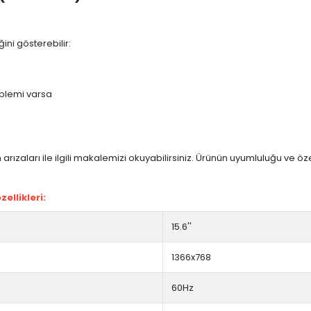
ini gösterebilir:
blemi varsa
arızaları ile ilgili makalemizi okuyabilirsiniz. Ürünün uyumluluğu ve ö
ellikleri:
15.6''
1366x768
60Hz