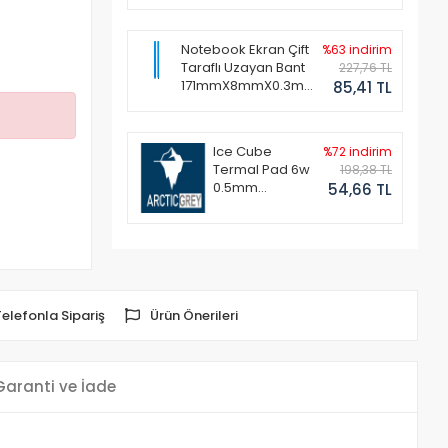
Notebook Ekran Çift
%63 indirim
Taraflı Uzayan Bant
227,76 TL
171mmX8mmX0.3mm
85,41 TL
(1 Set - 2 Adet)
Ice Cube
%72 indirim
Termal Pad 6w
198,38 TL
0.5mm
54,66 TL
50x50mm
Telefonla Sipariş
Ürün Önerileri
Garanti ve İade