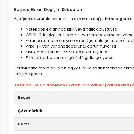
Başlıca Ekran Değişim Sebepleri
Aşağıdaki durumlar cihazınızın ekranının değiştirilmesi gerektiğ
Notebook ekranında kırık veya çatlak oluştuysa
Görüntüde çizgiler, titreme veya renk bozulmaları varsa
Ekranda tamamen siyah ekran (görüntü gelmeme) pro
Arka ışık yanıyor ancak görüntü görünmüyorsa
Sıvı teması sonucu ekran tepki vermiyorsa
Fiziksel darbe sonrası görüntü gidip geliyorsa
Detaylı arıza tanımları için blog yazılarımızdan notebook ekran 
iletişime geçin.
Toshiba L655D Notebook Ekran LCD Paneli (Kalın Kasa) öz
Boyut
Çözünürlük
Hertz