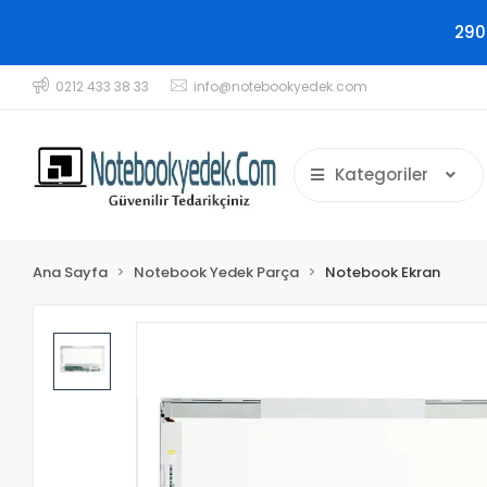
290
0212 433 38 33
info@notebookyedek.com
Kategoriler
Ana Sayfa
Notebook Yedek Parça
Notebook Ekran