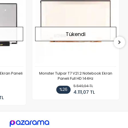
Tükendi
Ekran Paneli
Monster Tulpar T7 V21.2 Notebook Ekran
Paneli Full HD 144Hz
5.549,94 TL
%26
4.111,07 TL
TL