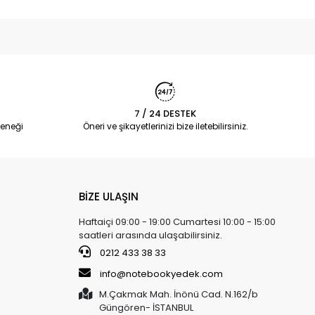
7 / 24 DESTEK
eneği
Öneri ve şikayetlerinizi bize iletebilirsiniz.
BİZE ULAŞIN
Haftaiçi 09:00 - 19:00 Cumartesi 10:00 - 15:00
saatleri arasında ulaşabilirsiniz.
0212 433 38 33
info@notebookyedek.com
M.Çakmak Mah. İnönü Cad. N.162/b
Güngören- İSTANBUL