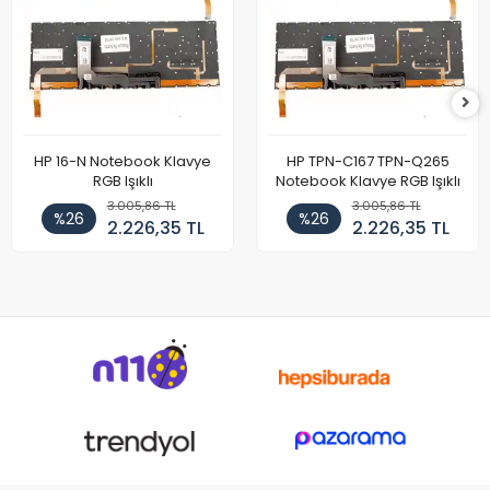
HP 16-N Notebook Klavye
HP TPN-C167 TPN-Q265
RGB Işıklı
Notebook Klavye RGB Işıklı
3.005,86 TL
3.005,86 TL
%26
%26
2.226,35 TL
2.226,35 TL