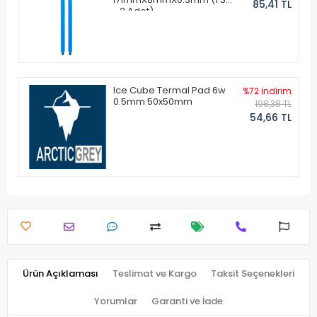
85,41 TL
- 2 Adet)
Ice Cube Termal Pad 6w
%72 indirim
0.5mm 50x50mm
198,38 TL
54,66 TL
Ürün Açıklaması
Teslimat ve Kargo
Taksit Seçenekleri
Yorumlar
Garanti ve İade