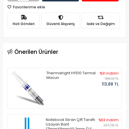
Favorilerime ekle
Hızlı Gönderi
Güvenli Alışveriş
İade ve Değişim
Önerilen Ürünler
Thermalright HY510 Termal
%31 indirim
Macun
165,13 TL
113,88 TL
Notebook Ekran Çift Taraflı
%63 indirim
Uzayan Bant
227,76 TL
171mmX8mmX0.3mm (1 Set