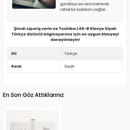
gürültüyü en aza indirerek
rahat bir kullanım sağlar.
Şimdi sipariş verin ve Toshiba L45-B Klavye Siyah
Türkçe dizüstü bilgisayarınız için en uygun klavyeyi
deneyimleyin!
Dil
Türkçe
Renk
Siyah
En Son Göz Attıklarınız