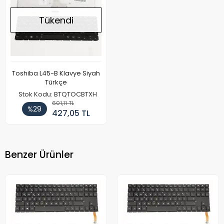
Tükendi
Toshiba L45-B Klavye Siyah
Türkçe
Stok Kodu: BTQTOCBTXH
601,11 TL
%29
427,05 TL
Benzer Ürünler