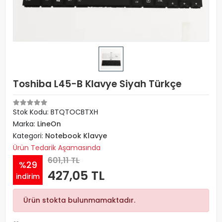
Toshiba L45-B Klavye Siyah Türkçe
Stok Kodu: BTQTOCBTXH
Marka:
LineOn
Kategori:
Notebook Klavye
Ürün Tedarik Aşamasında
601,11 TL
%29
427,05 TL
indirim
Ürün stokta bulunmamaktadır.