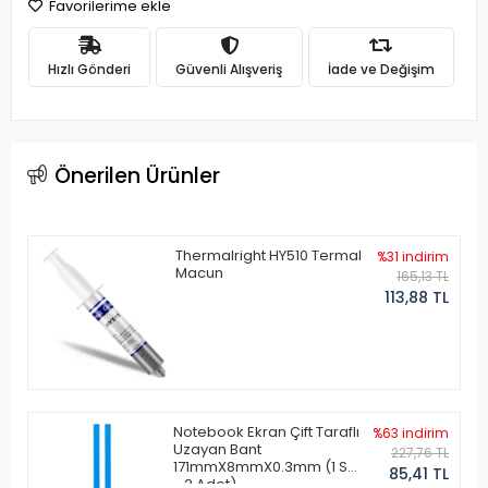
Favorilerime ekle
Hızlı Gönderi
Güvenli Alışveriş
İade ve Değişim
Önerilen Ürünler
Thermalright HY510 Termal
%31 indirim
Macun
165,13 TL
113,88 TL
Notebook Ekran Çift Taraflı
%63 indirim
Uzayan Bant
227,76 TL
171mmX8mmX0.3mm (1 Set
85,41 TL
- 2 Adet)