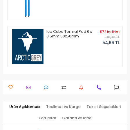
Ice Cube Termal Pad 6w
%72 indirim
0.5mm 50x50mm
198,38 TL
54,66 TL
Ürün Açıklaması
Teslimat ve Kargo
Taksit Seçenekleri
Yorumlar
Garanti ve İade