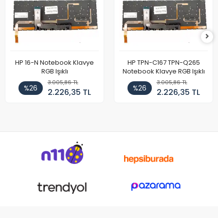
HP 16-N Notebook Klavye
HP TPN-C167 TPN-Q265
RGB Işıklı
Notebook Klavye RGB Işıklı
3.005,86 TL
3.005,86 TL
%26
%26
2.226,35 TL
2.226,35 TL