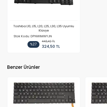
Toshiba L10, L15, L20, L25, L30, L35 Uyumlu
Klavye
Stok Kodu: DPNWIMWYJN
443,42 TL
%27
324,50 TL
Benzer Ürünler