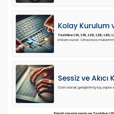
Kolay Kurulum
Toshiba L10, L15, L20, L25, L30,
imkanı sunar. Cihazınıza mükemme
Sessiz ve Akıcı 
Özel olarak geliştirilmiş tuş yapı
Şimdi sipariş verin ve Toshiba L10