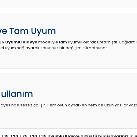
 ve Tam Uyum
 L35 Uyumlu Klavye
modeliyle tam uyumlu olarak üretilmiştir. Bağlantı 
l uyum sağlayarak sorunsuz bir değişim süreci sunar.
Kullanım
sı sayesinde sessiz çalışır. Hem oyun oynarken hem de uzun yazılar yaza
, L15, L20, L25, L30, L35 Uyumlu Klavye dizüstü bilgisayarınız i