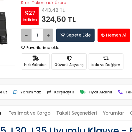
Stok: Tükenmek Üzere
443,42 TL
%27
324,50 TL
indirim
Sepete Ekle
Hemen Al
Favorilerime ekle
Hızlı Gönderi
Güvenli Alışveriş
İade ve Değişim
e Et
Yorum Yaz
Karşılaştır
Fiyat Alarmı
Tel
sı
Teslimat ve Kargo
Taksit Seçenekleri
Yorumlar
L25, L30, L35 Uyumlu Klavye 