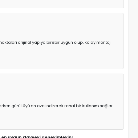
noktaları orijinal yapıya birebir uygun olup, kolay montaj
rken gürültüyü en aza indirerek rahat bir kullanım sağlar.
çin en uygun klavyeyi deneyimleyin!