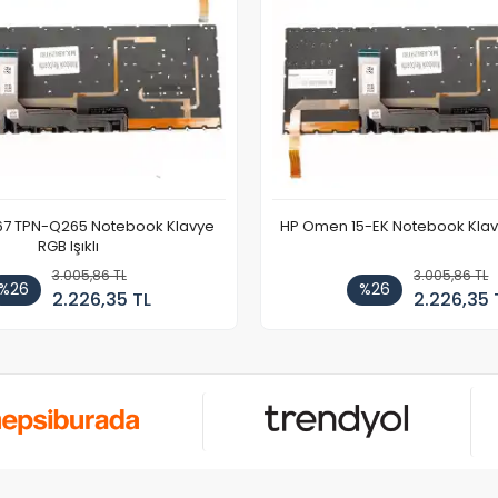
67 TPN-Q265 Notebook Klavye
HP Omen 15-EK Notebook Klavye
RGB Işıklı
3.005,86 TL
3.005,86 TL
%26
%26
2.226,35 TL
2.226,35 