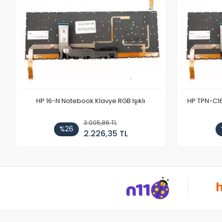
HP 16-N Notebook Klavye RGB Işıklı
HP TPN-C1
3.005,86 TL
%26
2.226,35 TL