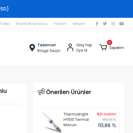
USD)
 Takip
Bayilik Başvurusu
Yardım
İletişim
0
Teslimat
Giriş Yap
Sepetim
Bölge Seçin
Üye Ol
mlu
Önerilen Ürünler
Thermalright
%31 indirim
HY510 Termal
165,13 TL
Macun
113,88 TL