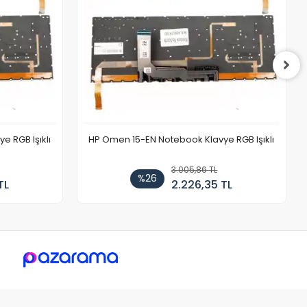
 RGB Işıklı
HP Omen 15-EN Notebook Klavye RGB Işıklı
3.005,86 TL
%26
TL
2.226,35 TL