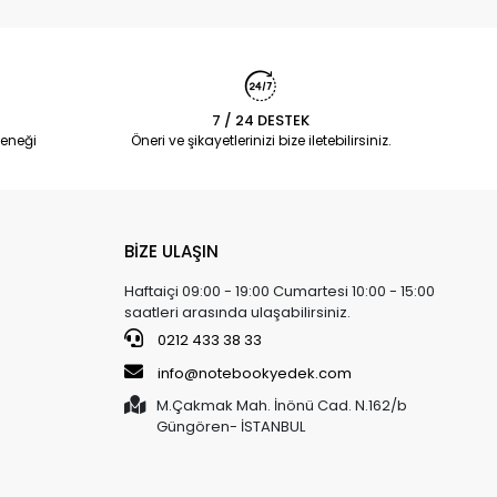
7 / 24 DESTEK
eneği
Öneri ve şikayetlerinizi bize iletebilirsiniz.
BİZE ULAŞIN
Haftaiçi 09:00 - 19:00 Cumartesi 10:00 - 15:00
saatleri arasında ulaşabilirsiniz.
0212 433 38 33
info@notebookyedek.com
M.Çakmak Mah. İnönü Cad. N.162/b
Güngören- İSTANBUL