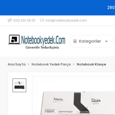
290
0212 433 38 33
info@notebookyedek.com
Kategoriler
Ana Sayfa
Notebook Yedek Parça
Notebook Klavye