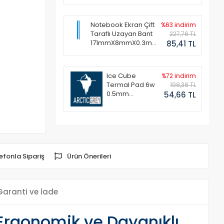
Notebook Ekran Çift
%63 indirim
Taraflı Uzayan Bant
227,76 TL
171mmX8mmX0.3mm
85,41 TL
(1 Set - 2 Adet)
Ice Cube
%72 indirim
Termal Pad 6w
198,38 TL
0.5mm
54,66 TL
50x50mm
efonla Sipariş
Ürün Önerileri
Garanti ve İade
- Ergonomik ve Dayanıklı