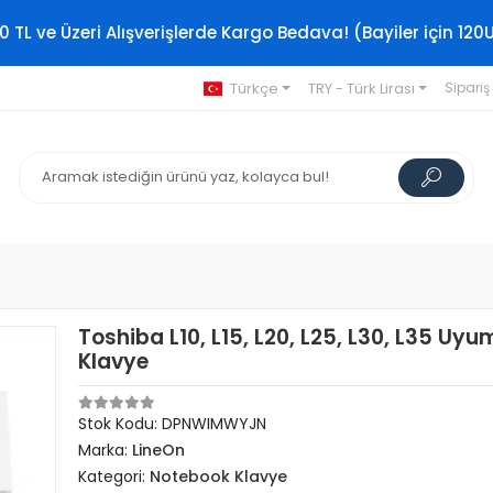
0 TL ve Üzeri Alışverişlerde Kargo Bedava! (Bayiler için 120
Türkçe
TRY - Türk Lirası
Sipariş
Toshiba L10, L15, L20, L25, L30, L35 Uyu
Klavye
Stok Kodu: DPNWIMWYJN
Marka:
LineOn
Kategori:
Notebook Klavye