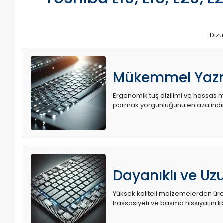
Dizü
Mükemmel Yaz
Ergonomik tuş dizilimi ve hassas me
parmak yorgunluğunu en aza indir
Dayanıklı ve U
Yüksek kaliteli malzemelerden üret
hassasiyeti ve basma hissiyatını k