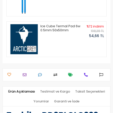
Ice Cube Termal Pad 6w
%72 indirim
0.5mm 50x50mm
198,38 TL
54,66 TL
Ürün Açıklaması
Teslimat ve Kargo
Taksit Seçenekleri
Yorumlar
Garanti ve İade