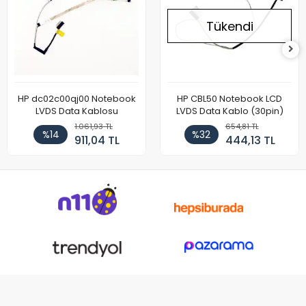
Tükendi
HP dc02c00qj00 Notebook
HP CBL50 Notebook LCD
LVDS Data Kablosu
LVDS Data Kablo (30pin)
1.061,93 TL
654,81 TL
%14
%32
911,04 TL
444,13 TL