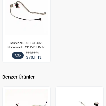
Toshiba DD0BLQLC020
Notebook LCD LVDS Data
Kablosu (Model 1)
569,68 TL
%35
370,11 TL
Benzer Ürünler