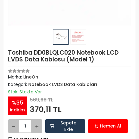
Toshiba DD0BLQLC020 Notebook LCD
LVDS Data Kablosu (Model 1)
Marka:
LineOn
Kategori:
Notebook LVDS Data Kabloları
Stok: Stokta Var
569,68 TL
%35
370,11 TL
indirim
Sepete
Hemen Al
Ekle