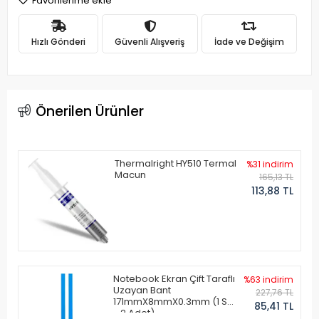
Favorilerime ekle
Hızlı Gönderi
Güvenli Alışveriş
İade ve Değişim
Önerilen Ürünler
Thermalright HY510 Termal
%31 indirim
Macun
165,13 TL
113,88 TL
Notebook Ekran Çift Taraflı
%63 indirim
Uzayan Bant
227,76 TL
171mmX8mmX0.3mm (1 Set
85,41 TL
- 2 Adet)