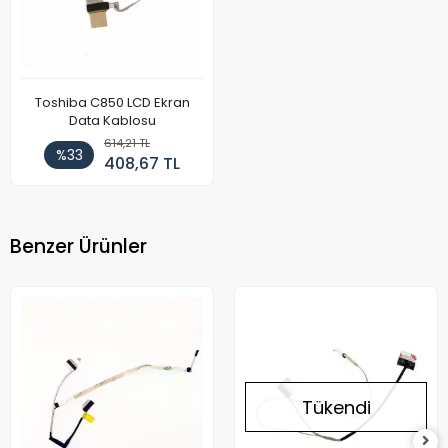
Toshiba C850 LCD Ekran
Data Kablosu
614,21 TL
%33
408,67 TL
Benzer Ürünler
Tükendi