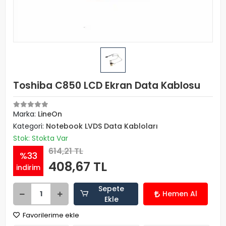
Toshiba C850 LCD Ekran Data Kablosu
Marka:
LineOn
Kategori:
Notebook LVDS Data Kabloları
Stok: Stokta Var
614,21 TL
%33
408,67 TL
indirim
Sepete
Hemen Al
Ekle
Favorilerime ekle