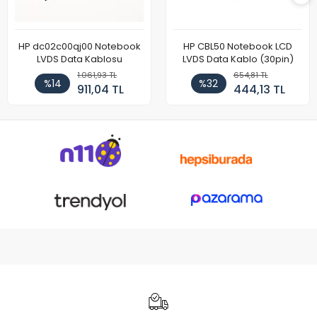
HP dc02c00qj00 Notebook
HP CBL50 Notebook LCD
LVDS Data Kablosu
LVDS Data Kablo (30pin)
1.061,93 TL
654,81 TL
%14
%32
911,04 TL
444,13 TL