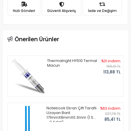
Hızlı Gönderi
Güvenli Alışveriş
İade ve Değişim
Önerilen Ürünler
Thermalright HY510 Termal
%31 indirim
Macun
165,13 TL
113,88 TL
Notebook Ekran Çift Taraflı
%63 indirim
Uzayan Bant
227,76 TL
171mmX8mmX0.3mm (1 Set
85,41 TL
- 2 Adet)