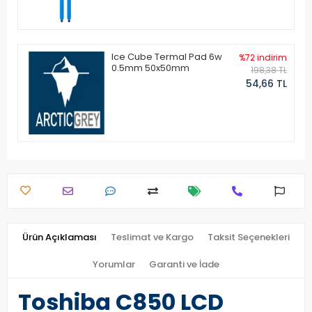
Ice Cube Termal Pad 6w
%72 indirim
0.5mm 50x50mm
198,38 TL
54,66 TL
Ürün Açıklaması
Teslimat ve Kargo
Taksit Seçenekleri
Yorumlar
Garanti ve İade
Toshiba C850 LCD