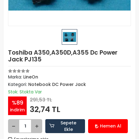
Toshiba A350,A350D,A355 Dc Power
Jack PJ135
Marka:
LineOn
Kategori:
Notebook DC Power Jack
Stok: Stokta Var
291,53 TL
%89
32,74 TL
indirim
Sepete
Hemen Al
Ekle