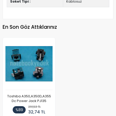
Soket Tipi :
Kablosuz
En Son Göz Attıklarınız
Toshiba A350,A350D,A355
Dc Power Jack PJ135
291,53 TL
%89
32,74 TL