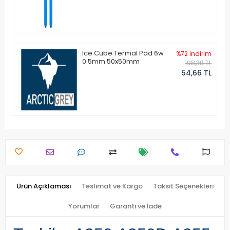
Ice Cube Termal Pad 6w
%72 indirim
0.5mm 50x50mm
198,38 TL
54,66 TL
Ürün Açıklaması
Teslimat ve Kargo
Taksit Seçenekleri
Yorumlar
Garanti ve İade