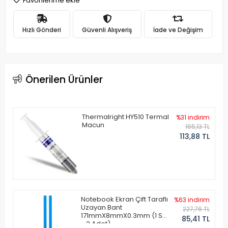
Favorilerime ekle
Hızlı Gönderi
Güvenli Alışveriş
İade ve Değişim
Önerilen Ürünler
Thermalright HY510 Termal
%31 indirim
Macun
165,13 TL
113,88 TL
Notebook Ekran Çift Taraflı
%63 indirim
Uzayan Bant
227,76 TL
171mmX8mmX0.3mm (1 Set
85,41 TL
- 2 Adet)