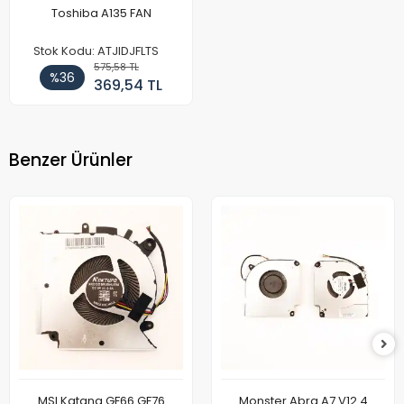
Toshiba A135 FAN
Stok Kodu: ATJIDJFLTS
575,58 TL
%36
369,54 TL
Benzer Ürünler
MSI Katana GF66 GF76
Monster Abra A7 V12.4