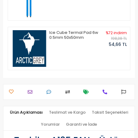
Ice Cube Termal Pad 6w
%72 indirim
0.5mm 50x50mm
198,38 TL
54,66 TL
Ürün Açıklaması
Teslimat ve Kargo
Taksit Seçenekleri
Yorumlar
Garanti ve İade