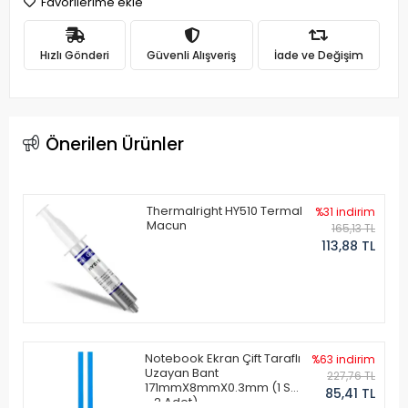
Favorilerime ekle
Hızlı Gönderi
Güvenli Alışveriş
İade ve Değişim
Önerilen Ürünler
Thermalright HY510 Termal
%31 indirim
Macun
165,13 TL
113,88 TL
Notebook Ekran Çift Taraflı
%63 indirim
Uzayan Bant
227,76 TL
171mmX8mmX0.3mm (1 Set
85,41 TL
- 2 Adet)