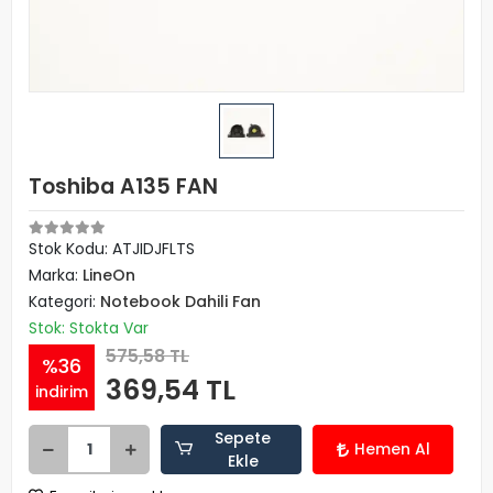
Toshiba A135 FAN
Stok Kodu: ATJIDJFLTS
Marka:
LineOn
Kategori:
Notebook Dahili Fan
Stok: Stokta Var
575,58 TL
%36
369,54 TL
indirim
Sepete
Hemen Al
Ekle