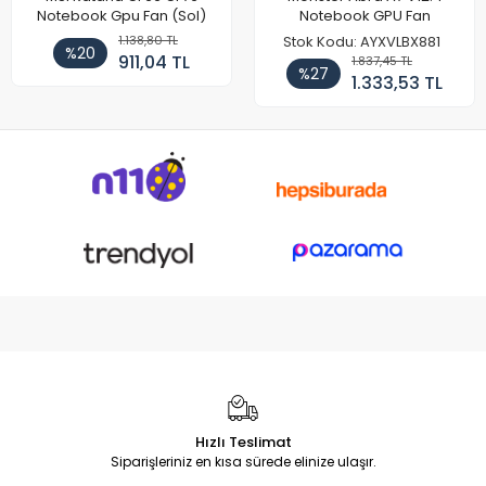
Notebook Gpu Fan (Sol)
Notebook GPU Fan
1.138,80 TL
Stok Kodu: AYXVLBX881
%20
911,04 TL
1.837,45 TL
%27
1.333,53 TL
Hızlı Teslimat
Siparişleriniz en kısa sürede elinize ulaşır.