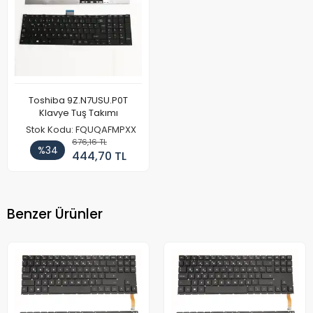
Toshiba 9Z.N7USU.P0T
Klavye Tuş Takımı
Stok Kodu: FQUQAFMPXX
676,16 TL
%34
444,70 TL
Benzer Ürünler