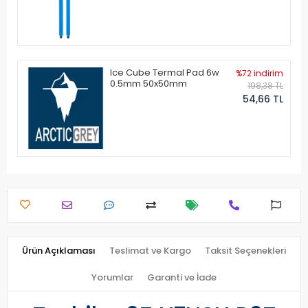
Ice Cube Termal Pad 6w
%72 indirim
0.5mm 50x50mm
198,38 TL
54,66 TL
Ürün Açıklaması
Teslimat ve Kargo
Taksit Seçenekleri
Yorumlar
Garanti ve İade