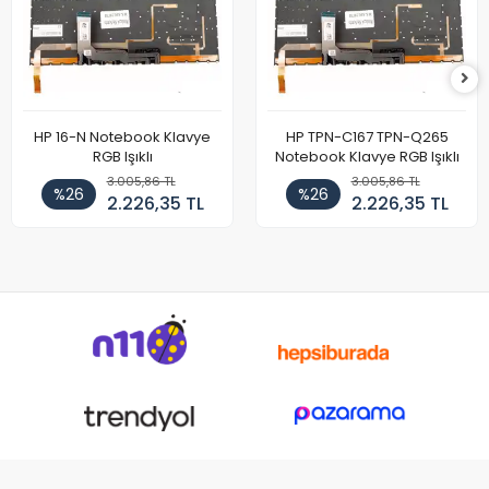
HP 16-N Notebook Klavye
HP TPN-C167 TPN-Q265
RGB Işıklı
Notebook Klavye RGB Işıklı
3.005,86 TL
3.005,86 TL
%26
%26
2.226,35 TL
2.226,35 TL