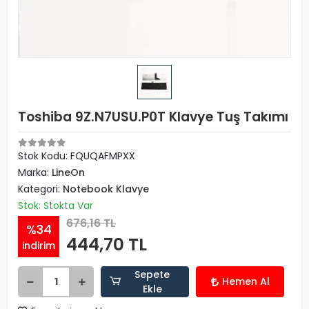
Toshiba 9Z.N7USU.P0T Klavye Tuş Takımı
Stok Kodu: FQUQAFMPXX
Marka:
LineOn
Kategori:
Notebook Klavye
Stok: Stokta Var
676,16 TL
%34
444,70 TL
indirim
Sepete
Hemen Al
Ekle