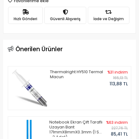
Favorilerime ekle
Hızlı Gönderi
Güvenli Alışveriş
İade ve Değişim
Önerilen Ürünler
Thermalright HY510 Termal
%31 indirim
Macun
165,13 TL
113,88 TL
Notebook Ekran Çift Taraflı
%63 indirim
Uzayan Bant
227,76 TL
171mmX8mmX0.3mm (1 Set
85,41 TL
- 2 Adet)