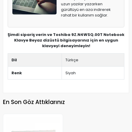
uzun yazılar yazarken
gürültüyü en aza indirerek
rahat bir kullanım sağlar.
Şimdi sipariş verin ve Toshiba 9Z.N4WSQ.00T Notebook
Klavye Beyaz dizüstü bilgisayarınız için en uygun
klavyeyi deneyimleyin!
Dil
Türkçe
Renk
Siyah
En Son Göz Attıklarınız