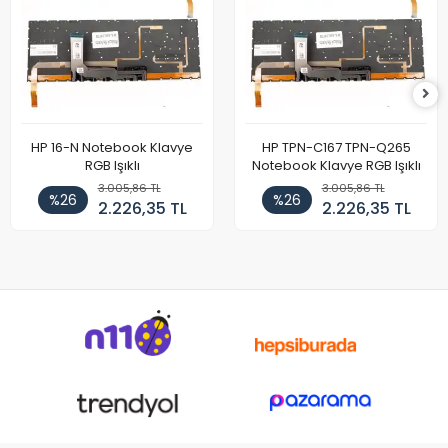
HP 16-N Notebook Klavye
HP TPN-C167 TPN-Q265
RGB Işıklı
Notebook Klavye RGB Işıklı
3.005,86 TL
3.005,86 TL
%26
%26
2.226,35 TL
2.226,35 TL