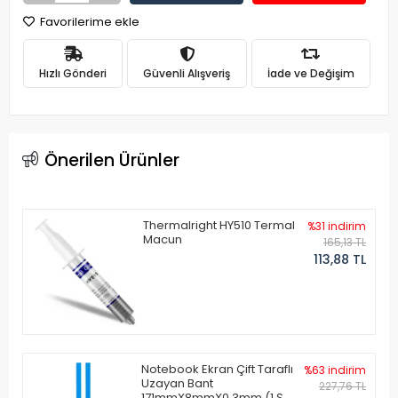
Favorilerime ekle
Hızlı Gönderi
Güvenli Alışveriş
İade ve Değişim
Önerilen Ürünler
Thermalright HY510 Termal
%31 indirim
Macun
165,13 TL
113,88 TL
Notebook Ekran Çift Taraflı
%63 indirim
Uzayan Bant
227,76 TL
171mmX8mmX0.3mm (1 Set