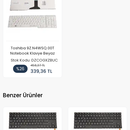
Toshiba 9Z.N4WSQ.00T
Notebook Klavye Beyaz
Stok Kodu: DZCOGXZBUC
458,37 TL
%26
339,36 TL
Benzer Ürünler