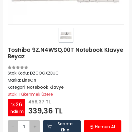
Toshiba 9Z.N4WSQ.00T Notebook Klavye
Beyaz
Stok Kodu: DZCOGXZBUC
Marka:
LineOn
Kategori:
Notebook Klavye
Stok: Tükenmek Üzere
458,37 TL
%26
339,36 TL
indirim
Sepete
Hemen Al
Ekle