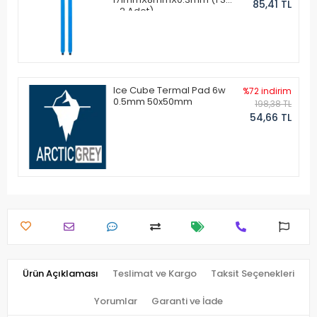
85,41 TL
- 2 Adet)
Ice Cube Termal Pad 6w
%72 indirim
0.5mm 50x50mm
198,38 TL
54,66 TL
Ürün Açıklaması
Teslimat ve Kargo
Taksit Seçenekleri
Yorumlar
Garanti ve İade