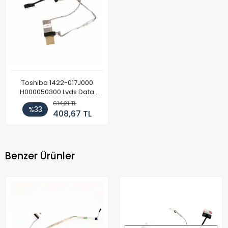
Toshiba 1422-017J000
H000050300 Lvds Data
Kablosu
614,21 TL
%33
408,67 TL
Benzer Ürünler