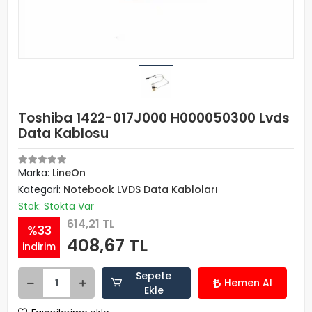
Toshiba 1422-017J000 H000050300 Lvds
Data Kablosu
Marka:
LineOn
Kategori:
Notebook LVDS Data Kabloları
Stok: Stokta Var
614,21 TL
%33
408,67 TL
indirim
Sepete
Hemen Al
Ekle