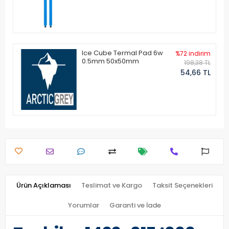
Ice Cube Termal Pad 6w
%72 indirim
0.5mm 50x50mm
198,38 TL
54,66 TL
Ürün Açıklaması
Teslimat ve Kargo
Taksit Seçenekleri
Yorumlar
Garanti ve İade