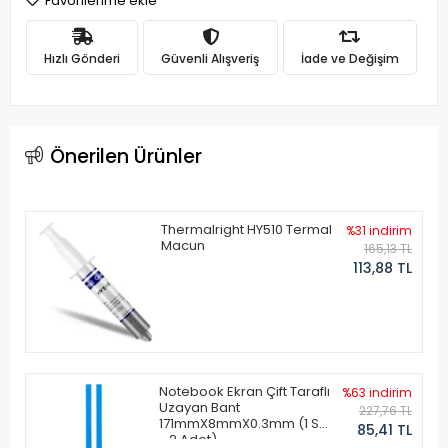
Favorilerime ekle
Hızlı Gönderi
Güvenli Alışveriş
İade ve Değişim
Önerilen Ürünler
Thermalright HY510 Termal
%31 indirim
Macun
165,13 TL
113,88 TL
Notebook Ekran Çift Taraflı
%63 indirim
Uzayan Bant
227,76 TL
171mmX8mmX0.3mm (1 Set
85,41 TL
- 2 Adet)