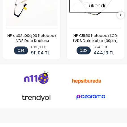
Tükendi
HP dc02c00qj00 Notebook
HP CBL50 Notebook LCD
LVDS Data Kablosu
LVDS Data Kablo (30pin)
1.061,93 TL
654,81 TL
%14
%32
911,04 TL
444,13 TL