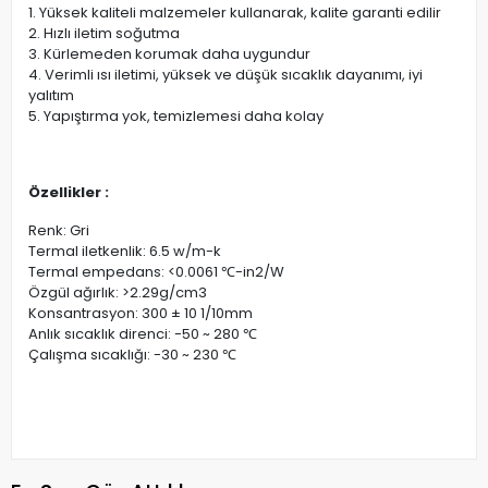
1. Yüksek kaliteli malzemeler kullanarak, kalite garanti edilir
2. Hızlı iletim soğutma
3. Kürlemeden korumak daha uygundur
4. Verimli ısı iletimi, yüksek ve düşük sıcaklık dayanımı, iyi
yalıtım
5. Yapıştırma yok, temizlemesi daha kolay
Özellikler :
Renk: Gri
Termal iletkenlik: 6.5 w/m-k
Termal empedans: <0.0061 ℃-in2/W
Özgül ağırlık: >2.29g/cm3
Konsantrasyon: 300 ± 10 1/10mm
Anlık sıcaklık direnci: -50 ~ 280 ℃
Çalışma sıcaklığı: -30 ~ 230 ℃