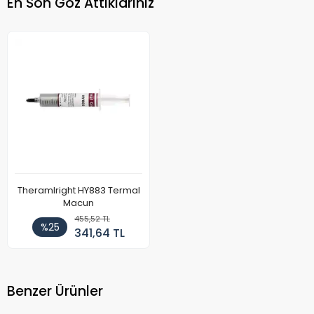
En Son Göz Attıklarınız
Theramlright HY883 Termal
Macun
455,52 TL
%25
341,64 TL
Benzer Ürünler