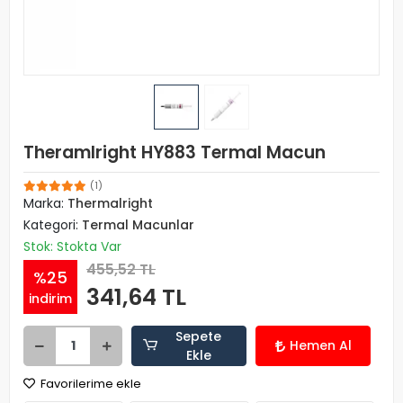
Theramlright HY883 Termal Macun
(1)
Marka:
Thermalright
Kategori:
Termal Macunlar
Stok: Stokta Var
455,52 TL
%25
341,64 TL
indirim
Sepete
Hemen Al
Ekle
Favorilerime ekle