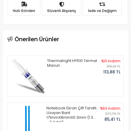
Hızlı Gönderi
Güvenli Alışveriş
İade ve Değişim
Önerilen Ürünler
Thermalright HY510 Termal
%31 indirim
Macun
165,13 TL
113,88 TL
Notebook Ekran Çift Taraflı
%63 indirim
Uzayan Bant
227,76 TL
171mmX8mmX0.3mm (1 Set
85,41 TL
- 2 Adet)