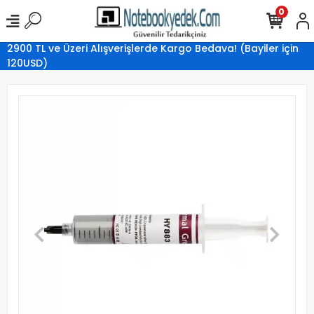
0
2900 TL ve Üzeri Alışverişlerde Kargo Bedava! (Bayiler için
120USD)