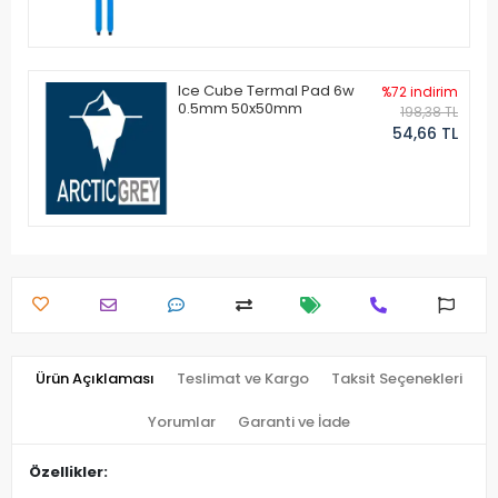
Ice Cube Termal Pad 6w
%72 indirim
0.5mm 50x50mm
198,38 TL
54,66 TL
Ürün Açıklaması
Teslimat ve Kargo
Taksit Seçenekleri
Yorumlar
Garanti ve İade
Özellikler: