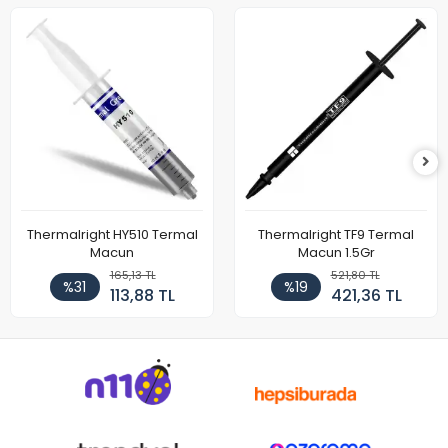
Thermalright HY510 Termal
Thermalright TF9 Termal
Macun
Macun 1.5Gr
165,13 TL
521,80 TL
%31
%19
113,88 TL
421,36 TL