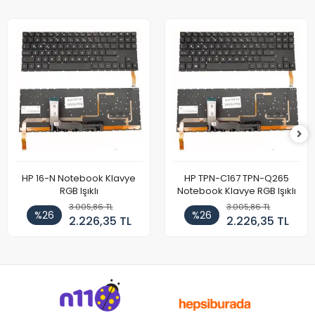
HP 16-N Notebook Klavye
HP TPN-C167 TPN-Q265
RGB Işıklı
Notebook Klavye RGB Işıklı
3.005,86 TL
3.005,86 TL
%26
%26
2.226,35 TL
2.226,35 TL