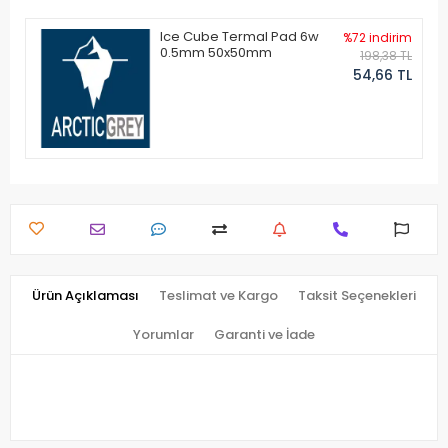
Ice Cube Termal Pad 6w
%72 indirim
0.5mm 50x50mm
198,38 TL
54,66 TL
Ürün Açıklaması
Teslimat ve Kargo
Taksit Seçenekleri
Yorumlar
Garanti ve İade