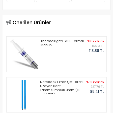
Önerilen Ürünler
Thermalright HY510 Termal
%31 indirim
Macun
165,13 TL
113,88 TL
Notebook Ekran Çift Taraflı
%63 indirim
Uzayan Bant
227,76 TL
171mmX8mmX0.3mm (1 Set
85,41 TL
- 2 Adet)